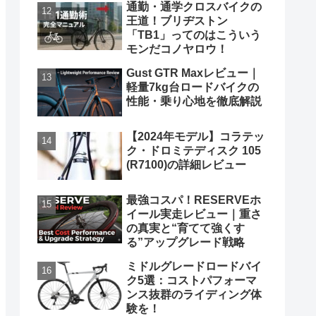
通勤・通学クロスバイクの
王道！ブリヂストン
「TB1」ってのはこういう
モンだコノヤロウ！
Gust GTR Maxレビュー｜
軽量7kg台ロードバイクの
性能・乗り心地を徹底解説
【2024年モデル】コラテッ
ク・ドロミテディスク 105
(R7100)の詳細レビュー
最強コスパ！RESERVEホ
イール実走レビュー｜重さ
の真実と“育てて強くす
る”アップグレード戦略
ミドルグレードロードバイ
ク5選：コストパフォーマ
ンス抜群のライディング体
験を！