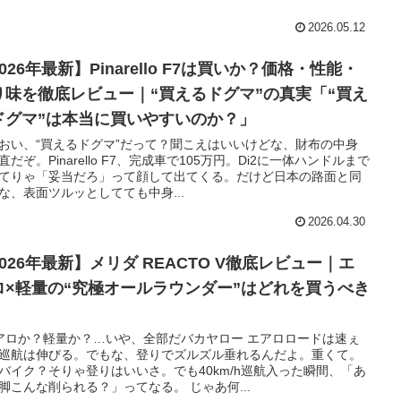
2026.05.12
026年最新】Pinarello F7は買いか？価格・性能・
り味を徹底レビュー｜“買えるドグマ”の真実「“買え
ドグマ”は本当に買いやすいのか？」
おい、“買えるドグマ”だって？聞こえはいいけどな、財布の中身
直だぞ。Pinarello F7、完成車で105万円。Di2に一体ハンドルまで
てりゃ「妥当だろ」って顔して出てくる。だけど日本の路面と同
な、表面ツルッとしてても中身...
2026.04.30
026年最新】メリダ REACTO V徹底レビュー｜エ
ロ×軽量の“究極オールラウンダー”はどれを買うべき
アロか？軽量か？…いや、全部だバカヤロー エアロロードは速ぇ
巡航は伸びる。でもな、登りでズルズル垂れるんだよ。重くて。
バイク？そりゃ登りはいいさ。でも40km/h巡航入った瞬間、「あ
脚こんな削られる？」ってなる。 じゃあ何...