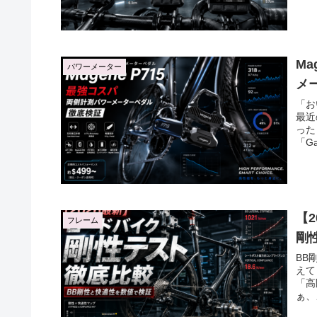
M
パワーメーター
メ
「お
最近
った
「Ga
【
フレーム
剛
BB
えて
「高
ぁ、