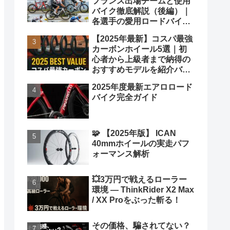
フランス出場チームと使用
バイク徹底解説（後編）｜
各選手の愛用ロードバイク
も紹介！
【2025年最新】コスパ最強
カーボンホイール5選｜初
心者から上級者まで納得の
おすすめモデルを紹介バカ
ヤロウ！
2025年度最新エアロロード
バイク完全ガイド
🧩 【2025年版】 ICAN
40mmホイールの実走パフ
ォーマンス解析
💥3万円で戦えるローラー
環境 ― ThinkRider X2 Max
/ XX Proをぶった斬る！
その価格、騙されてない？