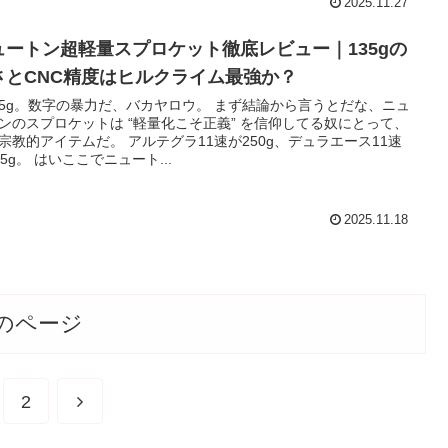
2025.11.27
ュートン超軽量スプロケット徹底レビュー｜135gの
さとCNC精度はヒルクライム最強か？
135g。数字の暴力だ、バカヤロウ。 まず結論から言うとだな、ニュ
ンのスプロケットは “軽量化こそ正義” を信仰してる奴にとって、
宗教的アイテムだ。 アルテグラ11速が250g、デュラエース11速
75g。 はいここでニュート...
2025.11.18
のページ
次
2
へ