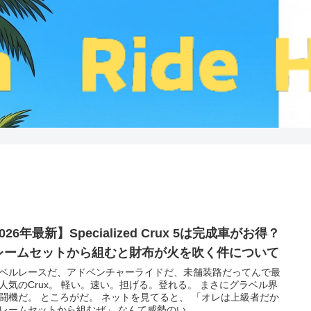
026年最新】Specialized Crux 5は完成車がお得？
レームセットから組むと財布が火を吹く件について
ベルレースだ、アドベンチャーライドだ、未舗装路だってんで最
人気のCrux。 軽い。速い。担げる。登れる。 まさにグラベル界
闘機だ。 ところがだ。 ネットを見てると、 「オレは上級者だか
レームセットから組むぜ」 なんて威勢のい...