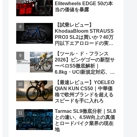
Elitewheels EDGE 50の本
当の価値を暴露
【試乗レビュー】
KhodaaBloom STRAUSS
PRO3 SL2は買いか？40万
円以下エアロロードの実力
と弱点を、遠慮なくブッた
【ツール・ド・フランス
斬る
2026】ビンゲゴーの新型サ
ーベロS5徹底解析｜
6.8kg・UCI新規定対応、ポ
ガチャルを迎え撃つ究極の
【最速レビュー】YOELEO
グランツールマシン
QIAN KUN CS50｜中華価
格で欧州ブランドを超える
スピードを手に入れろ
Tarmac SL9徹底分析｜SL8
との違い、4.5W向上の真価
とロードバイク業界の現在
地