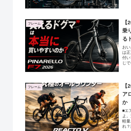
【2
フレーム
乗
る
おい
は正
付い
じで
【2
フレーム
ア
か
■エ
よ。
軽量
れ？