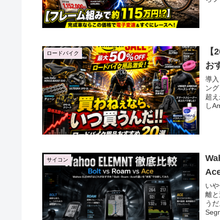
【
ロードバイク
お
導入
ング
超え
しA
Wa
サイコン
A
いや
離と
うだ
Se