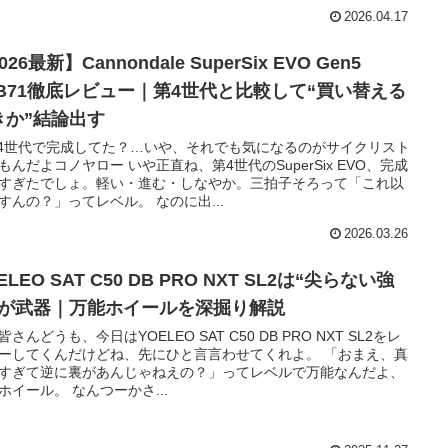
2026.04.17
026最新】Cannondale SuperSix EVO Gen5
AB71徹底レビュー｜第4世代と比較して“買い替える
きか”結論出す
第4世代で完成してた？…いや、それでも気になるのがサイクリスト
もんだよコノヤロー いや正直ね、第4世代のSuperSix EVO、完成
すぎたでしょ。軽い・進む・しなやか。三拍子そろって「これ以
すんの？」ってレベル。 なのに出...
2026.03.26
ELEO SAT C50 DB PRO NXT SL2は“尖らない強
”が武器｜万能ホイールを深掘り解説
皆さんどうも、今日はYOELEO SAT C50 DB PRO NXT SL2をレ
ーしてくんだけどね、先にひと言言わせてくれよ。 「おまえ、真
すぎて逆に裏があんじゃねえの？」ってレベルで万能なんだよ、
ホイール。 なんつーかさ...