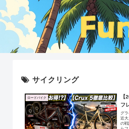
サイクリング
【2
ロードバイク
フ
グラ
近大
の戦
らフ