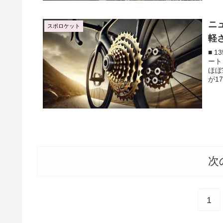
ニ
スポロケット
軽
■ 
ート
ほぼ
が1
次
1