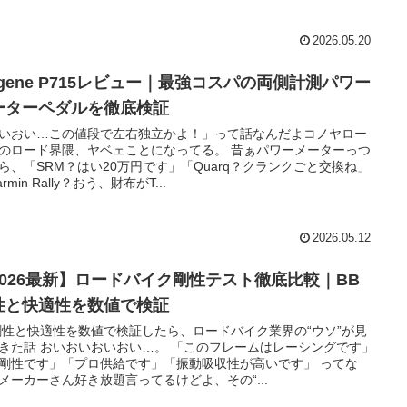
2026.05.20
agene P715レビュー｜最強コスパの両側計測パワー
ーターペダルを徹底検証
いおい…この値段で左右独立かよ！」って話なんだよコノヤロー
のロード界隈、ヤベェことになってる。 昔ぁパワーメーターっつ
ら、「SRM？はい20万円です」「Quarq？クランクごと交換ね」
rmin Rally？おう、財布がT...
2026.05.12
2026最新】ロードバイク剛性テスト徹底比較｜BB
性と快適性を数値で検証
剛性と快適性を数値で検証したら、ロードバイク業界の“ウソ”が見
きた話 おいおいおいおい…。 「このフレームはレーシングです」
剛性です」「プロ供給です」「振動吸収性が高いです」 ってな
メーカーさん好き放題言ってるけどよ、その“...