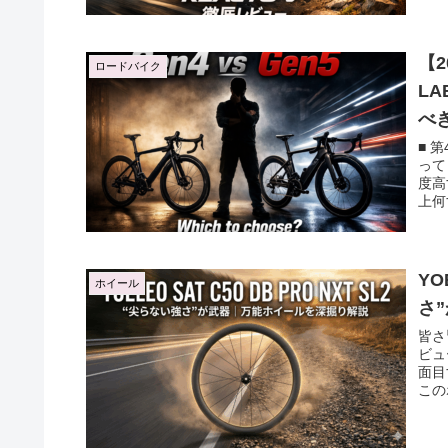
【2
ロードバイク
L
べ
■ 
って
度高
上何
YO
ホイール
さ
皆さ
ビュ
面目
この