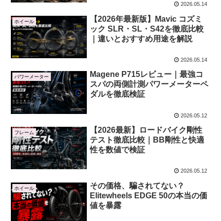
2026.05.14
【2026年最新版】Mavic コズミ
ホイール
ック SLR・SL・S42を徹底比較
｜違いとおすすめ用途を解説
2026.05.14
Magene P715レビュー｜最強コ
パワーメーター
スパの両側計測パワーメーターペ
ダルを徹底検証
2026.05.12
【2026最新】ロードバイク剛性
フレーム
テスト徹底比較｜BB剛性と快適
性を数値で検証
2026.05.12
その価格、騙されてない？
ホイール
Elitewheels EDGE 50の本当の価
値を暴露