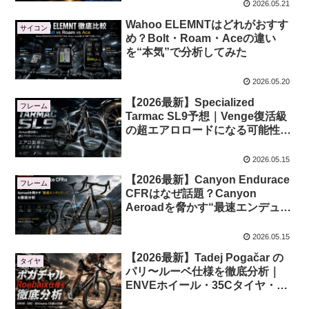
2026.05.21
Wahoo ELEMNTはどれがおすす
サイコン
め？Bolt・Roam・Aceの違い
を“本気”で分析してみた
2026.05.20
【2026最新】Specialized
フレーム
Tarmac SL9予想｜Venge復活級
の超エアロロードになる可能性と
は
2026.05.15
【2026最新】Canyon Endurace
フレーム
CFRはなぜ話題？Canyon
Aeroadを脅かす“最速エンデュラ
ンス”を徹底分析
2026.05.15
【2026最新】Tadej Pogačar の
タイヤ
パリ〜ルーベ仕様を徹底分析｜
ENVEホイール・35Cタイヤ・
Shimano 13速の伏線とは？