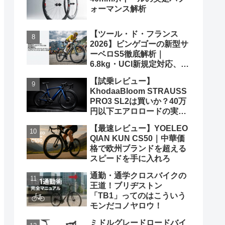
ォーマンス解析
【ツール・ド・フランス
2026】ビンゲゴーの新型サ
ーベロS5徹底解析｜
6.8kg・UCI新規定対応、ポ
ガチャルを迎え撃つ究極の
【試乗レビュー】
グランツールマシン
KhodaaBloom STRAUSS
PRO3 SL2は買いか？40万
円以下エアロロードの実力
と弱点を、遠慮なくブッた
【最速レビュー】YOELEO
斬る
QIAN KUN CS50｜中華価
格で欧州ブランドを超える
スピードを手に入れろ
通勤・通学クロスバイクの
王道！ブリヂストン
「TB1」ってのはこういう
モンだコノヤロウ！
ミドルグレードロードバイ