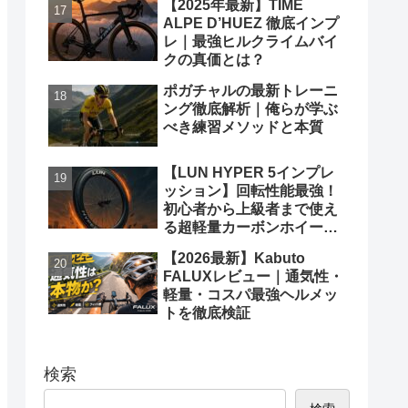
【2025年最新】TIME
ALPE D’HUEZ 徹底インプ
レ｜最強ヒルクライムバイ
クの真価とは？
ポガチャルの最新トレーニ
ング徹底解析｜俺らが学ぶ
べき練習メソッドと本質
【LUN HYPER 5インプレ
ッション】回転性能最強！
初心者から上級者まで使え
る超軽量カーボンホイール
徹底レビュー
【2026最新】Kabuto
FALUXレビュー｜通気性・
軽量・コスパ最強ヘルメッ
トを徹底検証
検索