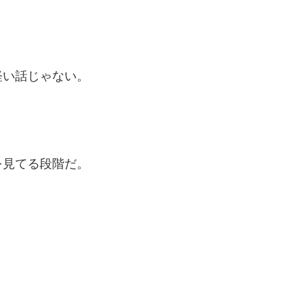
軽い話じゃない。
、
を見てる段階だ。