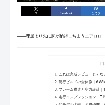
X
Facebook
はてブ
――理屈より先に脚が納得しちまうエアロロ
目
これは完成レビューじゃな
現行ビルドの全体像｜6.8
フレーム構造と空力設計｜数
走行インプレッション｜T1
他モデル比較｜全員優秀、