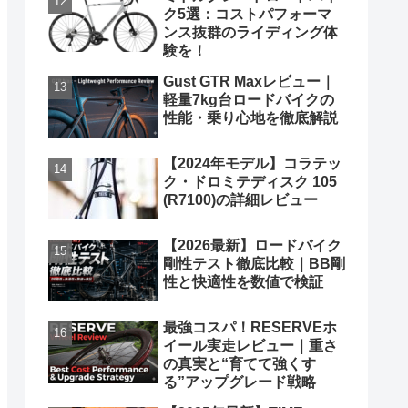
ク5選：コストパフォーマ
ンス抜群のライディング体
験を！
Gust GTR Maxレビュー｜
軽量7kg台ロードバイクの
性能・乗り心地を徹底解説
【2024年モデル】コラテッ
ク・ドロミテディスク 105
(R7100)の詳細レビュー
【2026最新】ロードバイク
剛性テスト徹底比較｜BB剛
性と快適性を数値で検証
最強コスパ！RESERVEホ
イール実走レビュー｜重さ
の真実と“育てて強くす
る”アップグレード戦略