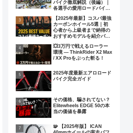
バイク徹底解説（後編）｜
各選手の愛用ロードバイク
も紹介！
【2025年最新】コスパ最強
カーボンホイール5選｜初
心者から上級者まで納得の
おすすめモデルを紹介バカ
ヤロウ！
💥3万円で戦えるローラー
環境 ― ThinkRider X2 Max
/ XX Proをぶった斬る！
2025年度最新エアロロード
バイク完全ガイド
その価格、騙されてない？
Elitewheels EDGE 50の本
当の価値を暴露
🧩 【2025年版】 ICAN
40mmホイールの実走パフ