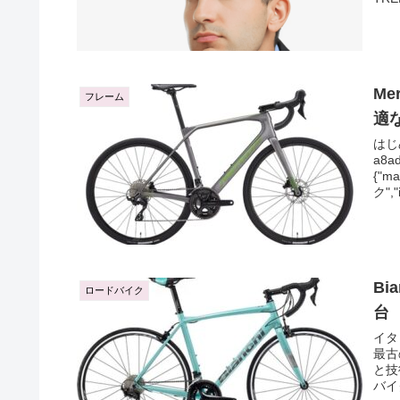
Me
フレーム
適
はじ
a8ad
{"m
ク","
Bi
ロードバイク
台
イタ
最古
と技
バイ