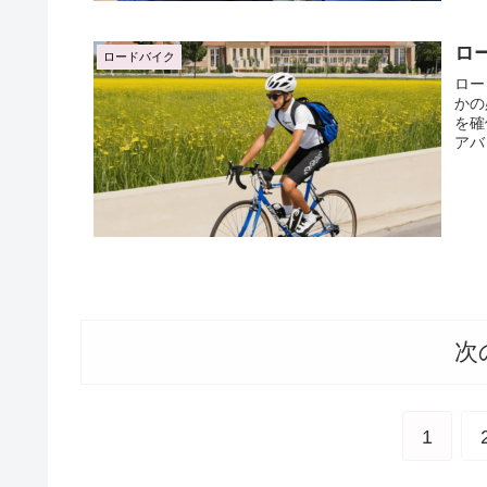
BO
BO
グル
ロ
ロードバイク
機能
BO
ロー
グ便
かの
BO
を確
水性
アバ
ド,
を携
しま
学・
次
1