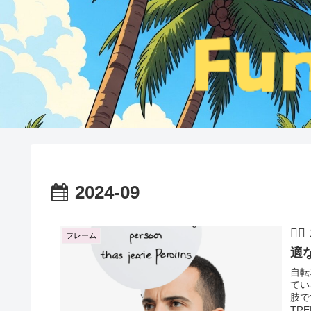
2024-09

フレーム
適
自転
てい
肢です
TRE