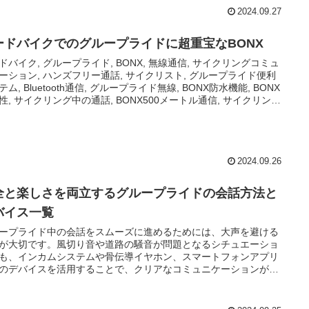
2024.09.27
ードバイクでのグループライドに超重宝なBONX
ドバイク, グループライド, BONX, 無線通信, サイクリングコミュ
ーション, ハンズフリー通話, サイクリスト, グループライド便利
テム, Bluetooth通信, グループライド無線, BONX防水機能, BONX
性, サイクリング中の通話, BONX500メートル通信, サイクリング
ズ, ボイスチャット, BONXアプリ連携, BONX複数接続, 無線機代
 グループライドサポート, 自転車通話システム, BONX耳掛け型,
NXリアルタイム通話, サイクリング無線機, BONX使いやすい, サイ
ング中の安全性, グループライド通話機能, BONX広範囲通信, 自転
間, BONX音質, BONX最大10台接続, グループライド無線通話, サ
2024.09.26
リングコミュニケーションツール, BONX音声通話, BONX装着方
 ボイスコミュニケーション, 無線通話サイクリング, BONXの操作
全と楽しさを両立するグループライドの会話方法と
 自転車グループライド, サイクリストグッズ, BONXライド中通話,
バイス一覧
クリング安全ツール, BONX防水仕様, BONX耐久テスト, BONX軽
計, サイクリング用無線, BONX通話範囲, ロードバイク通話, サイ
ープライド中の会話をスムーズに進めるためには、大声を避ける
スト向けBONX, BONXで仲間とのライド, グループライド便利グ
が大切です。風切り音や道路の騒音が問題となるシチュエーショ
, 無線機能BONX, BONXの利便性, サイクリング通話デバイス,
も、インカムシステムや骨伝導イヤホン、スマートフォンアプリ
NX安全性, ロードバイクサポートアイテム, BONX通信距離, サイク
のデバイスを活用することで、クリアなコミュニケーションが可
グ通信機器, BONXライディング, BONXでグループ管理, BONX耳
なります。これらのデバイスは、安全で快適なライド環境を提供
ィット, BONXおすすめ, グループライドツール, BONX通信機能,
ライドをより一層楽しめるものにしてくれるでしょう。
NXスマホ連動, サイクリング中の音声ガイド, 無線デバイスBONX,