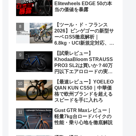
Elitewheels EDGE 50の本
当の価値を暴露
【ツール・ド・フランス
2026】ビンゲゴーの新型サ
ーベロS5徹底解析｜
6.8kg・UCI新規定対応、ポ
ガチャルを迎え撃つ究極の
【試乗レビュー】
グランツールマシン
KhodaaBloom STRAUSS
PRO3 SL2は買いか？40万
円以下エアロロードの実力
と弱点を、遠慮なくブッた
【最速レビュー】YOELEO
斬る
QIAN KUN CS50｜中華価
格で欧州ブランドを超える
スピードを手に入れろ
Gust GTR Maxレビュー｜
軽量7kg台ロードバイクの
性能・乗り心地を徹底解説