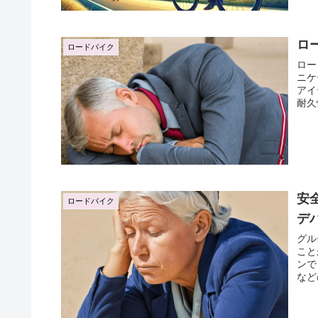
ロ
ロードバイク
ロー
ニケ
アイ
耐久
グッ
替,
BO
クリ
車仲
イク
法,
安
ロードバイク
性,
デ
サイ
量設
グル
クリ
こと
ッズ
ンで
BO
など
リン
能に
にフ
し、
BO