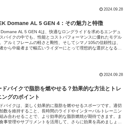
2024.09.28
EK Domane AL 5 GEN 4：その魅力と特徴
ek Domane AL 5 GEN 4は、快適なロングライドを求めるエンデュ
スバイクの中でも、性能とコストパフォーマンスに優れたモデル
。アルミフレームの軽さと剛性、そしてシマノ105の信頼性は、
者から中級者まで幅広いライダーにとって理想的な選択となるで
う。
2024.09.28
ードバイクで脂肪を燃やせる？効果的な方法とトレ
ニングのポイント
ドバイクは、楽しく効果的に脂肪を燃やせるスポーツです。適切
拍数を維持すること、長時間のライドやインターバルトレーニン
組み合わせることで、より効率的な脂肪燃焼が期待できます。ま
食事管理やサプリメントを活用して、さらに効果を高めましょ
日々のライドを楽しみながら、理想の体型を目指しましょう。