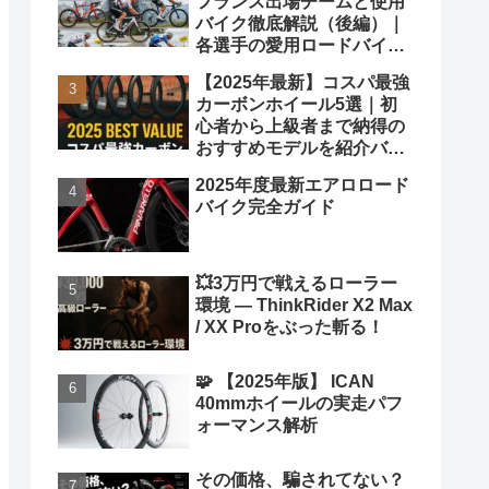
フランス出場チームと使用
バイク徹底解説（後編）｜
各選手の愛用ロードバイク
も紹介！
【2025年最新】コスパ最強
カーボンホイール5選｜初
心者から上級者まで納得の
おすすめモデルを紹介バカ
ヤロウ！
2025年度最新エアロロード
バイク完全ガイド
💥3万円で戦えるローラー
環境 ― ThinkRider X2 Max
/ XX Proをぶった斬る！
🧩 【2025年版】 ICAN
40mmホイールの実走パフ
ォーマンス解析
その価格、騙されてない？