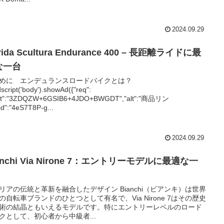
2024.09.29
rida Scultura Endurance 400 – 長距離ライドに最
な一台
めに エンデュランスロードバイクとは？
script('body').showAd({"req":
at":"3ZDQZW+6GSIB6+4JDO+BWGDT","alt":"商品リン
id":"4eS7T8P-g...
2024.09.29
anchi Via Nirone 7：エントリーモデルに最適な一
リアの伝統と革新を融合したデザイン Bianchi（ビアンキ）は世界
の自転車ブランドのひとつとして有名で、Via Nirone 7はその歴史
術の結晶ともいえるモデルです。特にエントリーレベルのロード
クとして、初心者から中級者...