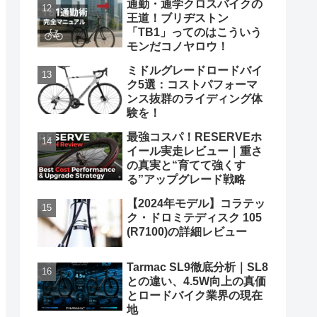
通勤・通学クロスバイクの
王道！ブリヂストン
「TB1」ってのはこういう
モンだコノヤロウ！
ミドルグレードロードバイ
ク5選：コストパフォーマ
ンス抜群のライディング体
験を！
最強コスパ！RESERVEホ
イール実走レビュー｜重さ
の真実と“育てて強くす
る”アップグレード戦略
【2024年モデル】コラテッ
ク・ドロミテディスク 105
(R7100)の詳細レビュー
Tarmac SL9徹底分析｜SL8
との違い、4.5W向上の真価
とロードバイク業界の現在
地