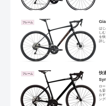
Gi
フレーム
はじ
しむ
を快
詳し
快
フレーム
Sy
ロー
も妥
おす
ング