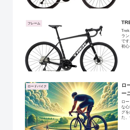
TR
フレーム
Tr
ラン
です
初心
しょ
ロ
ロードバイク
ー
ロー
な心
グを
た、
う。