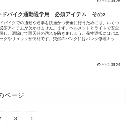
NXライドサポート, BONXで仲間と会話, サイクリング無線機器,
2024.09.25
NX簡単通話, BONX広い通信エリア, サイクリスト向け無線, BONX
ープ管理, BONXペアリング方法, BONXサイクリング用, BONXの
ードバイク通勤通学用 必須アイテム その2
, BONXの評価, グループライドサイクリング, BONXのメリット,
NX使い方, BONXで安全走行, BONX快適サイクリング, サイクリン
ドバイクでの通勤や通学を快適かつ安全に行うためには、いくつ
利ツール, グループライドおすすめデバイス, BONX通話性能,
必須アイテムが欠かせません。まず、ヘルメットとライトで安全
NXサイクリング安全, BONXの広範囲, 自転車通話BONX, BONX防
保し、泥除けで雨天時の汚れを防ぎましょう。荷物運搬にはパニ
能, BONX最大接続人数, サイクリング仲間通話, BONX自転車ライ
ッグやリュックが便利です。突然のパンクにはパンク修理キット
 BONXロードバイク
帯し、水分補給のためにボトルケージとウォーターボトルを装備
しょう。盗難防止には頑丈なロックが必要で、天候に応じた通
通勤用ウェアそして目を保護するサングラスも役立ちます。
2024.09.24
のページ
次
2
3
へ