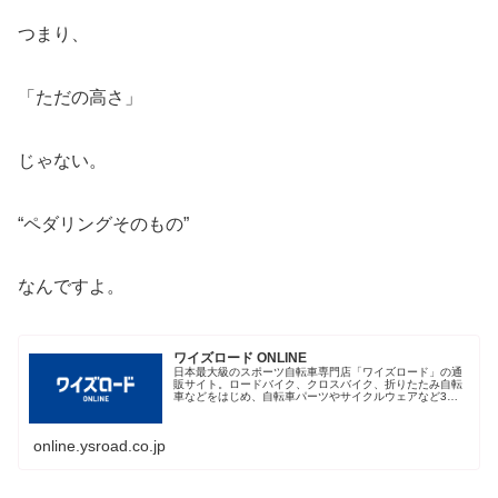
つまり、
「ただの高さ」
じゃない。
“ペダリングそのもの”
なんですよ。
ワイズロード ONLINE
日本最大級のスポーツ自転車専門店「ワイズロード」の通
販サイト。ロードバイク、クロスバイク、折りたたみ自転
車などをはじめ、自転車パーツやサイクルウェアなど3万
点以上の豊富な品揃え、お買い得なアウトレットコーナー
もあります。7000円以上送料無...
online.ysroad.co.jp