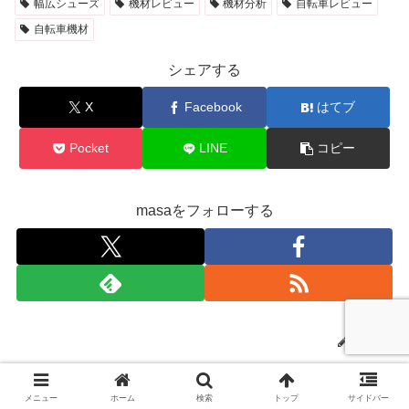
幅広シューズ
機材レビュー
機材分析
自転車レビュー
自転車機材
シェアする
X
Facebook
はてブ
Pocket
LINE
コピー
masaをフォローする
masa
関連記事
メニュー
ホーム
検索
トップ
サイドバー