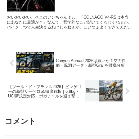
おいおいおい、そこのアンちゃんよぉ、「COLNAGO V4-RSは本当
にあなたに最適か？」なんて、哲学的なこと聞いてくるじゃねぇか。
バイク一つで人生決まるわけじゃねぇが、こいつぁよくできてんだよ
な、まったく！ まずよ、V4-RSっつーのはな...
Canyon Aeroad 2026は買いか？空力性
能・風洞データ・新型Grailを徹底分析
【ツール・ド・フランス2026】ビンゲゴ
ーの新型サーベロS5徹底解析｜6.8kg・
UCI新規定対応、ポガチャルを迎え撃つ
究極のグランツールマシン
コメント