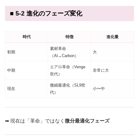
■ 5-2 進化のフェーズ変化
時代
特徴
進化量
素材革命
初期
大
（Al→Carbon）
エアロ革命（Venge
中期
非常に大
世代）
微細最適化（SL9世
現在
小〜中
代）
➡ 現在は「革命」ではなく
微分最適化フェーズ