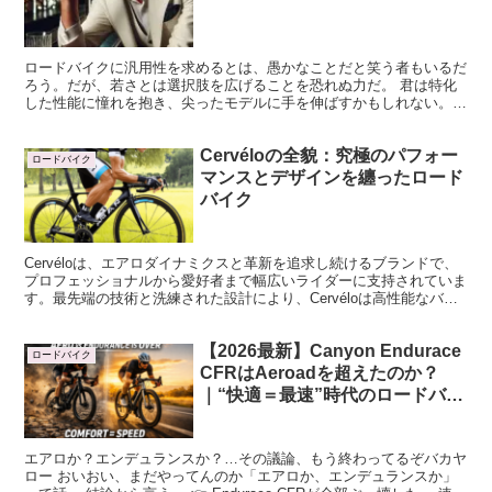
ロードバイクに汎用性を求めるとは、愚かなことだと笑う者もいるだ
ろう。だが、若さとは選択肢を広げることを恐れぬ力だ。 君は特化
した性能に憧れを抱き、尖ったモデルに手を伸ばすかもしれない。し
かし、その選択が後に“若さゆえの過ち”だと気付くことも...
Cervéloの全貌：究極のパフォー
ロードバイク
マンスとデザインを纏ったロード
バイク
Cervéloは、エアロダイナミクスと革新を追求し続けるブランドで、
プロフェッショナルから愛好者まで幅広いライダーに支持されていま
す。最先端の技術と洗練された設計により、Cervéloは高性能なバイ
クを提供し、世界中のレースでその実力を証明しています。
【2026最新】Canyon Endurace
ロードバイク
CFRはAeroadを超えたのか？
｜“快適＝最速”時代のロードバイ
ク革命
エアロか？エンデュランスか？…その議論、もう終わってるぞバカヤ
ロー おいおい、まだやってんのか「エアロか、エンデュランスか」