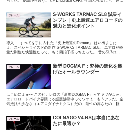
って話。 結論から言う。 👉 Endurace CFRが全部ぶっ壊した。 速い
か遅いかじゃねぇんだよ。“選ばなくてい...
S-WORKS TARMAC SL8 試乗イ
フレーム
ンプレ｜史上最速エアロロードの
魅力と進化ポイント
導入 ― すべてを手に入れた「史上最速のTarmac」 はい出ました
よ、スペシャライズドの新作 S-WORKS TARMAC SL8。 エアロだ軽
量だ剛性だ快適性だって、もう四拍子揃っちまった。 昔のSL7の
「万能バイク魂」と、Vengeの...
新型 DOGMA F：究極の進化を遂
フレーム
げたオールラウンダー
はじめによォ〜 このピナレロの「新型DOGMA F」ってヤツがよォ、
エアロロードバイク界隈じゃ話題沸騰中ってワケよ！もうアレだ、空
気抵抗の少なさ（エアロダイナミクス）だの、剛性の高さだの、軽さ
だの、快適性だのって、全部乗せのスペシャル定食み...
COLNAGO V4-RSは本当にあな
フレーム
たに最適か？