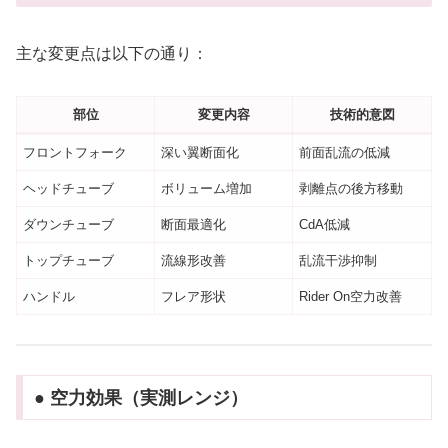
主な変更点は以下の通り：
部位
変更内容
技術的意図
フロントフォーク
深い翼断面化
前面乱流の低減
ヘッドチューブ
ボリューム増加
剥離点の後方移動
ダウンチューブ
断面最適化
CdA低減
トップチューブ
流線形改善
乱流干渉抑制
ハンドル
フレア形状
Rider On空力改善
● 空力効果（実測レンジ）