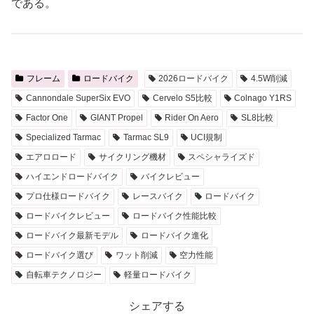
である。
フレーム
ロードバイク
2026ロードバイク
4.5W削減
Cannondale SuperSix EVO
Cervelo S5比較
Colnago Y1RS
Factor One
GIANT Propel
Rider On Aero
SL8比較
Specialized Tarmac
Tarmac SL9
UCI規制
エアロロード
サイクリング機材
スペシャライズド
ハイエンドロードバイク
バイクレビュー
プロ仕様ロードバイク
レースバイク
ロードバイク
ロードバイクレビュー
ロードバイク性能比較
ロードバイク最新モデル
ロードバイク進化
ロードバイク選び
ワット削減
空力性能
自転車テクノロジー
軽量ロードバイク
シェアする