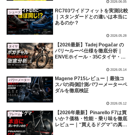
2026.06.05
RC703ワイドフィットを実測比較
シューズ
｜スタンダードとの違いは本当に
あるのか？
2026.05.28
【2026最新】Tadej Pogačar の
タイヤ
パリ〜ルーベ仕様を徹底分析｜
ENVEホイール・35Cタイヤ・
Shimano 13速の伏線とは？
2026.05.14
Magene P715レビュー｜最強コ
パワーメーター
スパの両側計測パワーメーターペ
ダルを徹底検証
2026.05.12
【2026年最新】Pinarello F7は買
フレーム
いか？価格・性能・乗り味を徹底
レビュー｜“買えるドグマ”の真実
「“買えるドグマ”は本当に買いや