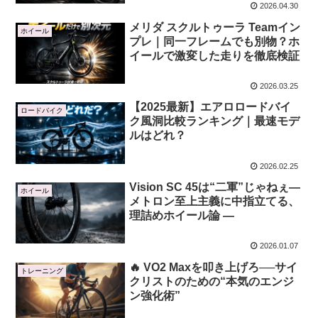
すいのか？」
2026.04.30
メリダ スクルトゥーラ Teamイン
ホイール
プレ｜同一フレームでも別物？ホ
イールで激変した走りを徹底検証
2026.03.25
【2025最新】エアロロードバイ
ロードバイク
ク風洞比較ランキング｜最速モデ
ルはどれ？
2026.02.25
Vision SC 45は“二軍”じゃねぇ―
ホイール
メトロン至上主義に中指立てる、
理詰めホイール論 ―
2026.01.07
🔥 VO2 Maxを叩き上げろ──サイ
トレーニング
クリストのための“本気のエンジ
ン強化術”