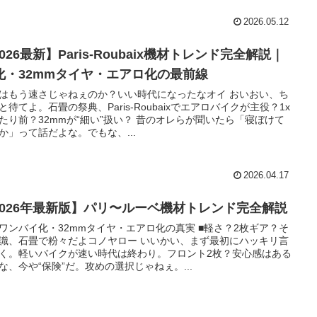
2026.05.12
026最新】Paris-Roubaix機材トレンド完全解説｜
x化・32mmタイヤ・エアロ化の最前線
はもう速さじゃねぇのか？いい時代になったなオイ おいおい、ち
と待てよ。石畳の祭典、Paris-Roubaixでエアロバイクが主役？1x
たり前？32mmが“細い”扱い？ 昔のオレらが聞いたら「寝ぼけて
か」って話だよな。でもな、...
2026.04.17
2026年最新版】パリ〜ルーベ機材トレンド完全解説
ワンバイ化・32mmタイヤ・エアロ化の真実 ■軽さ？2枚ギア？そ
識、石畳で粉々だよコノヤロー いいかい、まず最初にハッキリ言
く。軽いバイクが速い時代は終わり。フロント2枚？安心感はある
な、今や“保険”だ。攻めの選択じゃねぇ。...