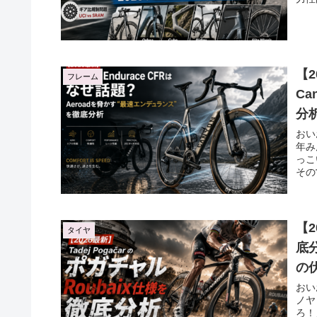
【2
フレーム
Ca
分
おい
年み
っこい
その
【2
タイヤ
底分
の
おい
ノヤ
ろ！