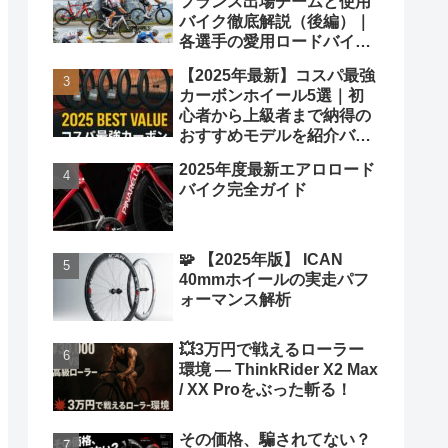
フランス出場チームと使用
バイク徹底解説（後編）｜
各選手の愛用ロードバイク
も紹介！
【2025年最新】コスパ最強
カーボンホイール5選｜初
心者から上級者まで納得の
おすすめモデルを紹介バカ
ヤロウ！
2025年度最新エアロロード
バイク完全ガイド
🧩 【2025年版】 ICAN
40mmホイールの実走パフ
ォーマンス解析
💥3万円で戦えるローラー
環境 ― ThinkRider X2 Max
/ XX Proをぶった斬る！
その価格、騙されてない？