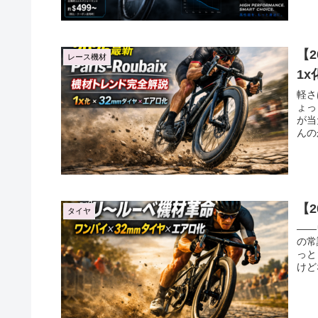
【2
レース機材
1
軽さ
ょっ
が当
んの
【
タイヤ
――
の常
っと
けど