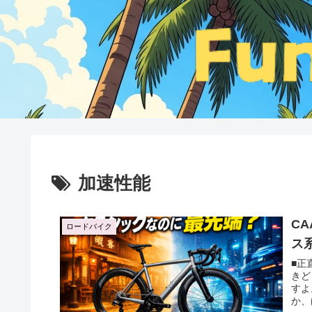
加速性能
C
ロードバイク
ス
■正
きど
すよ
か、