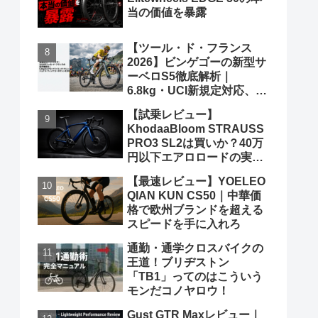
当の価値を暴露
【ツール・ド・フランス
2026】ビンゲゴーの新型サ
ーベロS5徹底解析｜
6.8kg・UCI新規定対応、ポ
ガチャルを迎え撃つ究極の
【試乗レビュー】
グランツールマシン
KhodaaBloom STRAUSS
PRO3 SL2は買いか？40万
円以下エアロロードの実力
と弱点を、遠慮なくブッた
【最速レビュー】YOELEO
斬る
QIAN KUN CS50｜中華価
格で欧州ブランドを超える
スピードを手に入れろ
通勤・通学クロスバイクの
王道！ブリヂストン
「TB1」ってのはこういう
モンだコノヤロウ！
Gust GTR Maxレビュー｜