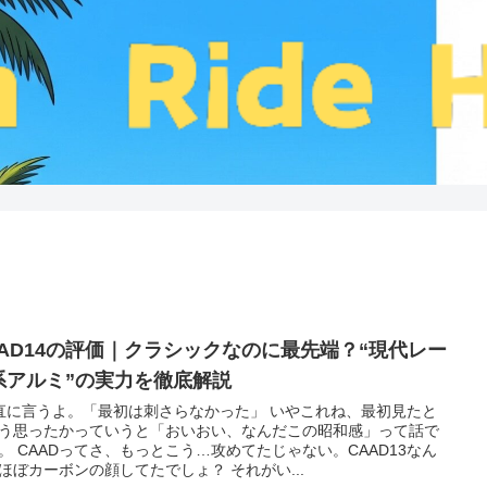
AAD14の評価｜クラシックなのに最先端？“現代レー
系アルミ”の実力を徹底解説
直に言うよ。「最初は刺さらなかった」 いやこれね、最初見たと
う思ったかっていうと「おいおい、なんだこの昭和感」って話で
。 CAADってさ、もっとこう…攻めてたじゃない。CAAD13なん
ほぼカーボンの顔してたでしょ？ それがい...