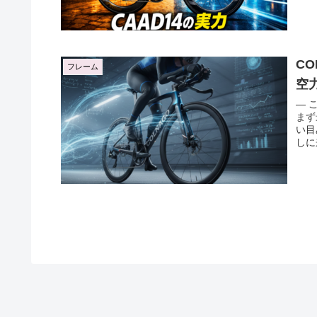
C
フレーム
空
― 
まず
い目
しに