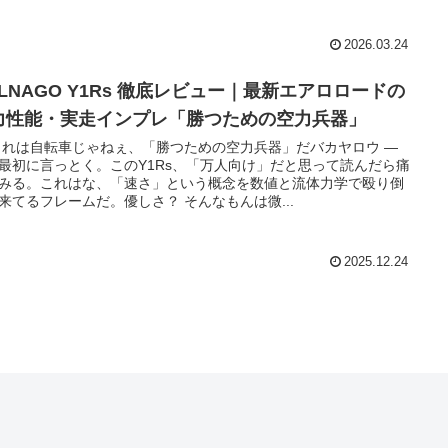
2026.03.24
OLNAGO Y1Rs 徹底レビュー｜最新エアロロードの
力性能・実走インプレ「勝つための空力兵器」
これは自転車じゃねぇ、「勝つための空力兵器」だバカヤロウ ―
最初に言っとく。このY1Rs、「万人向け」だと思って読んだら痛
みる。これはな、「速さ」という概念を数値と流体力学で殴り倒
来てるフレームだ。優しさ？ そんなもんは微...
2025.12.24