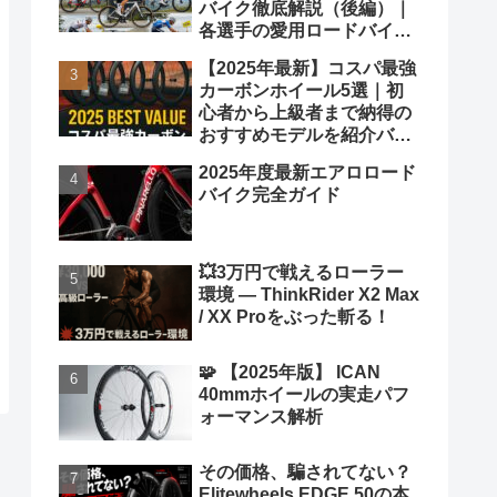
バイク徹底解説（後編）｜
各選手の愛用ロードバイク
も紹介！
【2025年最新】コスパ最強
カーボンホイール5選｜初
心者から上級者まで納得の
おすすめモデルを紹介バカ
ヤロウ！
2025年度最新エアロロード
バイク完全ガイド
💥3万円で戦えるローラー
環境 ― ThinkRider X2 Max
/ XX Proをぶった斬る！
🧩 【2025年版】 ICAN
40mmホイールの実走パフ
ォーマンス解析
その価格、騙されてない？
Elitewheels EDGE 50の本