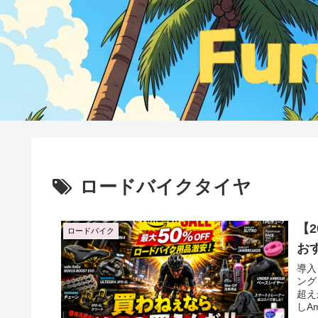
ロードバイクタイヤ
【
ロードバイク
お
導入
ング
超え
しA