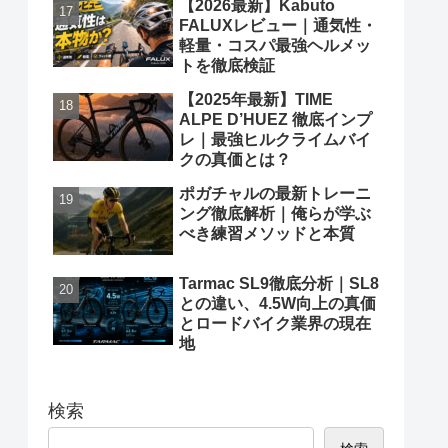
【2026最新】Kabuto
FALUXレビュー｜通気性・
軽量・コスパ最強ヘルメッ
トを徹底検証
【2025年最新】TIME
ALPE D’HUEZ 徹底インプ
レ｜最強ヒルクライムバイ
クの真価とは？
ポガチャルの最新トレーニ
ング徹底解析｜俺らが学ぶ
べき練習メソッドと本質
Tarmac SL9徹底分析｜SL8
との違い、4.5W向上の真価
とロードバイク業界の現在
地
検索