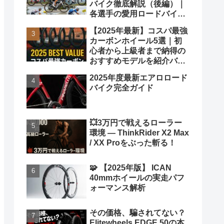
バイク徹底解説（後編）｜
各選手の愛用ロードバイク
も紹介！
【2025年最新】コスパ最強
カーボンホイール5選｜初
心者から上級者まで納得の
おすすめモデルを紹介バカ
ヤロウ！
2025年度最新エアロロード
バイク完全ガイド
💥3万円で戦えるローラー
環境 ― ThinkRider X2 Max
/ XX Proをぶった斬る！
🧩 【2025年版】 ICAN
40mmホイールの実走パフ
ォーマンス解析
その価格、騙されてない？
Elitewheels EDGE 50の本