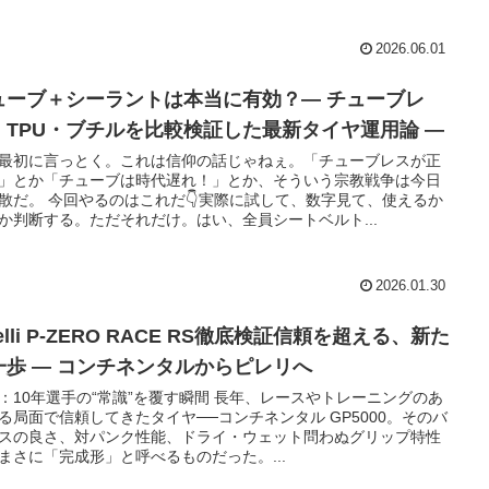
2026.06.01
ューブ＋シーラントは本当に有効？― チューブレ
・TPU・ブチルを比較検証した最新タイヤ運用論 ―
最初に言っとく。これは信仰の話じゃねぇ。「チューブレスが正
」とか「チューブは時代遅れ！」とか、そういう宗教戦争は今日
散だ。 今回やるのはこれだ👇実際に試して、数字見て、使えるか
か判断する。ただそれだけ。はい、全員シートベルト...
2026.01.30
relli P-ZERO RACE RS徹底検証信頼を超える、新た
一歩 ― コンチネンタルからピレリへ
：10年選手の“常識”を覆す瞬間 長年、レースやトレーニングのあ
る局面で信頼してきたタイヤ──コンチネンタル GP5000。そのバ
スの良さ、対パンク性能、ドライ・ウェット問わぬグリップ特性
まさに「完成形」と呼べるものだった。...