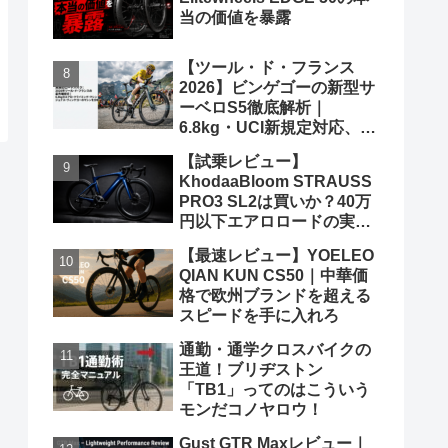
当の価値を暴露
【ツール・ド・フランス
2026】ビンゲゴーの新型サ
ーベロS5徹底解析｜
6.8kg・UCI新規定対応、ポ
ガチャルを迎え撃つ究極の
【試乗レビュー】
グランツールマシン
KhodaaBloom STRAUSS
PRO3 SL2は買いか？40万
円以下エアロロードの実力
と弱点を、遠慮なくブッた
【最速レビュー】YOELEO
斬る
QIAN KUN CS50｜中華価
格で欧州ブランドを超える
スピードを手に入れろ
通勤・通学クロスバイクの
王道！ブリヂストン
「TB1」ってのはこういう
モンだコノヤロウ！
Gust GTR Maxレビュー｜