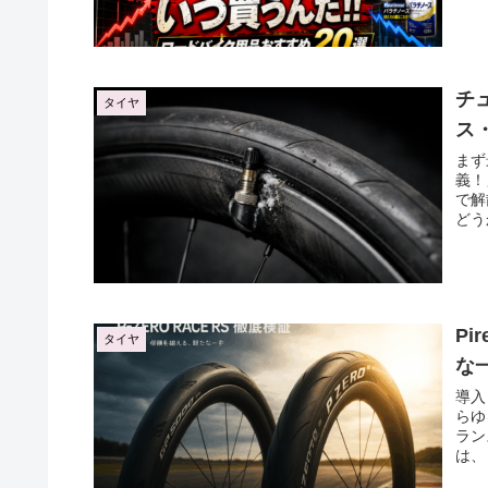
チ
タイヤ
ス
まず
義！
で解
どう
Pi
タイヤ
な
導入
らゆ
ラン
は、