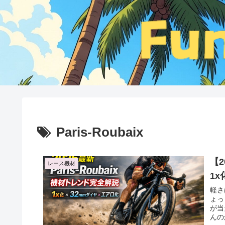
Paris-Roubaix
【2
レース機材
1
軽さ
ょっ
が当
んの