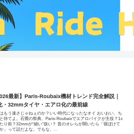
026最新】Paris-Roubaix機材トレンド完全解説｜
x化・32mmタイヤ・エアロ化の最前線
はもう速さじゃねぇのか？いい時代になったなオイ おいおい、ち
と待てよ。石畳の祭典、Paris-Roubaixでエアロバイクが主役？1x
たり前？32mmが“細い”扱い？ 昔のオレらが聞いたら「寝ぼけて
か」って話だよな。でもな、...