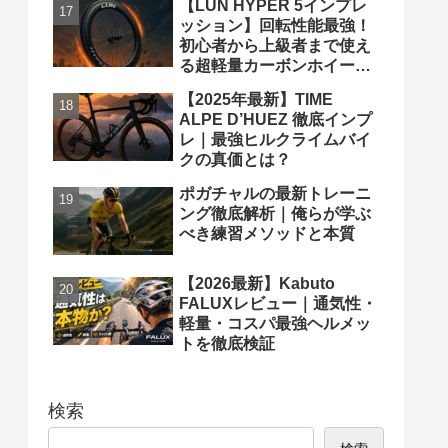
【LUN HYPER 5インプレ
ッション】回転性能最強！
初心者から上級者まで使え
る超軽量カーボンホイール
徹底レビュー
【2025年最新】TIME
ALPE D’HUEZ 徹底インプ
レ｜最強ヒルクライムバイ
クの真価とは？
ポガチャルの最新トレーニ
ング徹底解析｜俺らが学ぶ
べき練習メソッドと本質
【2026最新】Kabuto
FALUXレビュー｜通気性・
軽量・コスパ最強ヘルメッ
トを徹底検証
検索