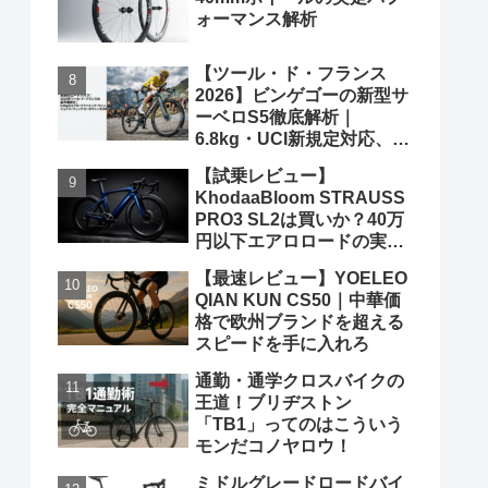
ォーマンス解析
【ツール・ド・フランス
2026】ビンゲゴーの新型サ
ーベロS5徹底解析｜
6.8kg・UCI新規定対応、ポ
ガチャルを迎え撃つ究極の
【試乗レビュー】
グランツールマシン
KhodaaBloom STRAUSS
PRO3 SL2は買いか？40万
円以下エアロロードの実力
と弱点を、遠慮なくブッた
【最速レビュー】YOELEO
斬る
QIAN KUN CS50｜中華価
格で欧州ブランドを超える
スピードを手に入れろ
通勤・通学クロスバイクの
王道！ブリヂストン
「TB1」ってのはこういう
モンだコノヤロウ！
ミドルグレードロードバイ