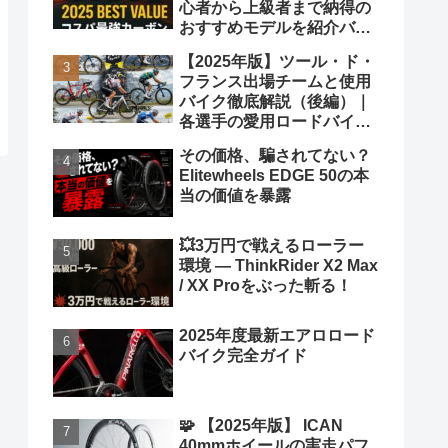
心者から上級者まで納得の
おすすめモデルを紹介バカ
ヤロウ！
【2025年版】ツール・ド・
フランス出場チームと使用
バイク徹底解説（後編）｜
各選手の愛用ロードバイク
も紹介！
その価格、騙されてない？
Elitewheels EDGE 50の本
当の価値を暴露
💥3万円で戦えるローラー
環境 ― ThinkRider X2 Max
/ XX Proをぶった斬る！
2025年度最新エアロロード
バイク完全ガイド
🧩 【2025年版】 ICAN
40mmホイールの実走パフ