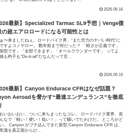
2026.06.16
026最新】Specialized Tarmac SL9予想｜Venge復
級の超エアロロードになる可能性とは
ぁ〜来ましたねぇ。ロードバイク界、“また空力のヤバい時代”に
ですよコノヤロー。 数年前まで何だった？ 「軽さが正義です」
能型です」「全部できます」「オールラウンダーです」 ってよ
も杓子も“Do-it-all”だなんだって言...
2026.05.15
026最新】Canyon Endurace CFRはなぜ話題？
nyon Aeroadを脅かす“最速エンデュランス”を徹底
析
おいおいおい…ついに来ちまったなコレ。 ロードバイク業界、長
んなで「軽い！硬い！低い！」って騒いでたわけだ。 ところがど
。 Canyon がブチ込んできた新型 Canyon Endurace CFR は、
常識を真正面からひ...