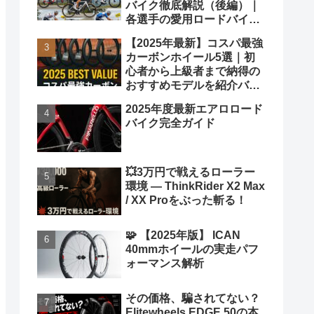
バイク徹底解説（後編）｜
各選手の愛用ロードバイク
も紹介！
【2025年最新】コスパ最強
カーボンホイール5選｜初
心者から上級者まで納得の
おすすめモデルを紹介バカ
ヤロウ！
2025年度最新エアロロード
バイク完全ガイド
💥3万円で戦えるローラー
環境 ― ThinkRider X2 Max
/ XX Proをぶった斬る！
🧩 【2025年版】 ICAN
40mmホイールの実走パフ
ォーマンス解析
その価格、騙されてない？
Elitewheels EDGE 50の本