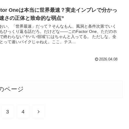
actor Oneは本当に世界最速？実走インプレで分かっ
“速さの正体と致命的な弱点”
おい、「世界最速」だって？そんなもん、風洞と条件次第でいく
もひっくり返る話だろ。だけどな——このFactor One、ただのホ
で終わらない“ヤバい領域”にはちゃんと入ってる。 ただしな、全
とって速いバイクじゃねえ。ここ、テス...
2026.04.08
のページ
次
3
4
へ