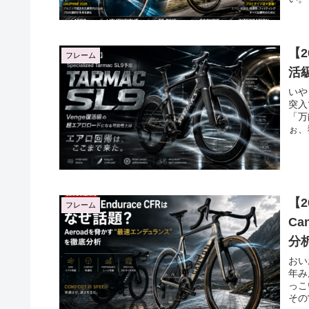
【2
フレーム
活
いや
突入
「万
ぉ、猫
【2
フレーム
Ca
分
おい
年み
っこい
その