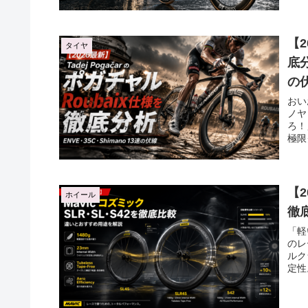
【2
タイヤ
底分
の
おい
ノヤ
ろ！
極限
【2
ホイール
徹
「軽
のレ
ルク
定性