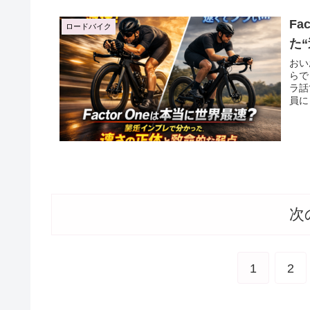
F
ロードバイク
た
おい
らで
ラ話
員に
次
1
2