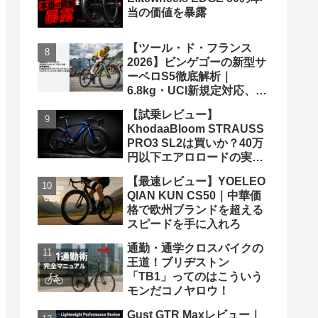
当の価値を暴露
【ツール・ド・フランス
2026】ビンゲゴーの新型サ
ーベロS5徹底解析｜
6.8kg・UCI新規定対応、ポ
ガチャルを迎え撃つ究極の
【試乗レビュー】
グランツールマシン
KhodaaBloom STRAUSS
PRO3 SL2は買いか？40万
円以下エアロロードの実力
と弱点を、遠慮なくブッた
【最速レビュー】YOELEO
斬る
QIAN KUN CS50｜中華価
格で欧州ブランドを超える
スピードを手に入れろ
通勤・通学クロスバイクの
王道！ブリヂストン
「TB1」ってのはこういう
モンだコノヤロウ！
Gust GTR Maxレビュー｜