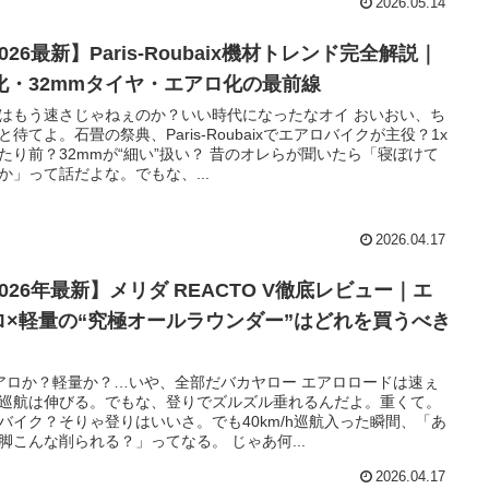
2026.05.14
026最新】Paris-Roubaix機材トレンド完全解説｜
x化・32mmタイヤ・エアロ化の最前線
はもう速さじゃねぇのか？いい時代になったなオイ おいおい、ち
と待てよ。石畳の祭典、Paris-Roubaixでエアロバイクが主役？1x
たり前？32mmが“細い”扱い？ 昔のオレらが聞いたら「寝ぼけて
か」って話だよな。でもな、...
2026.04.17
026年最新】メリダ REACTO V徹底レビュー｜エ
ロ×軽量の“究極オールラウンダー”はどれを買うべき
アロか？軽量か？…いや、全部だバカヤロー エアロロードは速ぇ
巡航は伸びる。でもな、登りでズルズル垂れるんだよ。重くて。
バイク？そりゃ登りはいいさ。でも40km/h巡航入った瞬間、「あ
脚こんな削られる？」ってなる。 じゃあ何...
2026.04.17