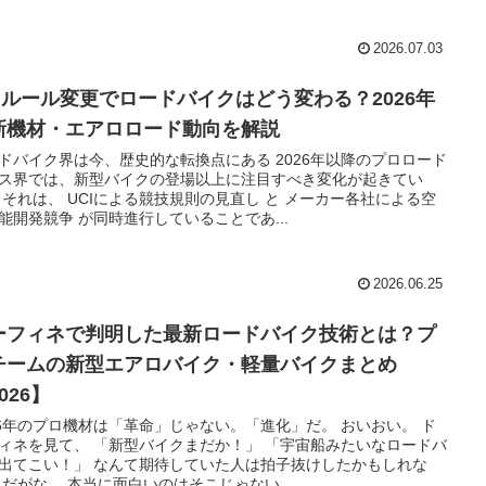
2026.07.03
CIルール変更でロードバイクはどう変わる？2026年
新機材・エアロロード動向を解説
ドバイク界は今、歴史的な転換点にある 2026年以降のプロロード
ス界では、新型バイクの登場以上に注目すべき変化が起きてい
 それは、 UCIによる競技規則の見直し と メーカー各社による空
能開発競争 が同時進行していることであ...
2026.06.25
ーフィネで判明した最新ロードバイク技術とは？プ
チームの新型エアロバイク・軽量バイクまとめ
026】
26年のプロ機材は「革命」じゃない。「進化」だ。 おいおい。 ド
ィネを見て、 「新型バイクまだか！」 「宇宙船みたいなロードバ
出てこい！」 なんて期待していた人は拍子抜けしたかもしれな
 だがな。 本当に面白いのはそこじゃない...