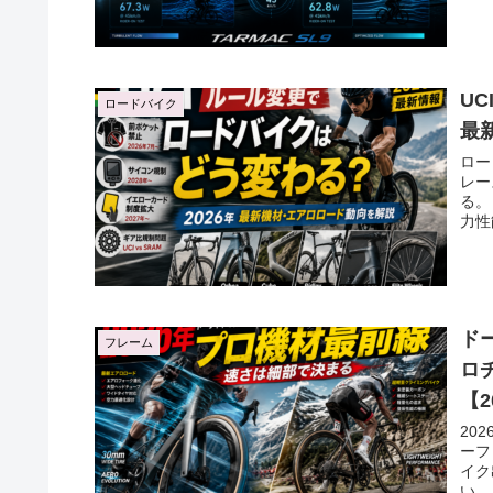
U
ロードバイク
最
ロー
レー
る。
力性
ド
フレーム
ロ
【2
20
ーフ
イク
い。