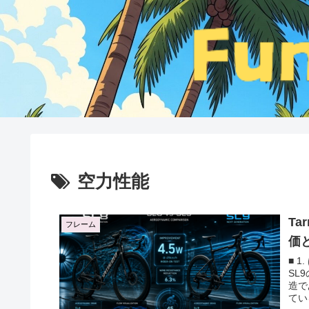
空力性能
Ta
フレーム
価
■ 1
SL
造で
ている