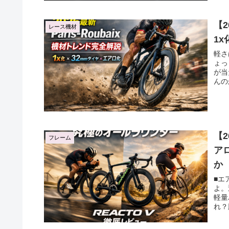
【2
レース機材
1
軽さ
ょっ
が当
んの
【2
フレーム
ア
か
■エ
よ。
軽量
れ？