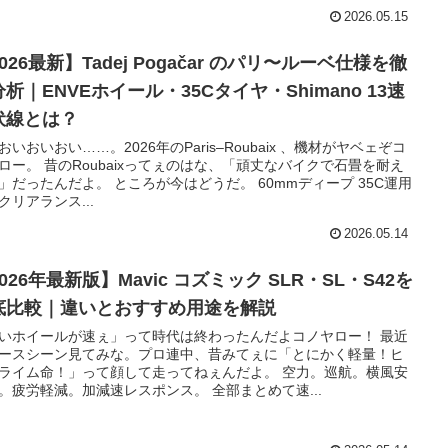
2026.05.15
026最新】Tadej Pogačar のパリ〜ルーベ仕様を徹
析｜ENVEホイール・35Cタイヤ・Shimano 13速
伏線とは？
おいおいおい……。2026年のParis–Roubaix 、機材がヤベェぞコ
ロー。 昔のRoubaixってぇのはな、「頑丈なバイクで石畳を耐え
」だったんだよ。 ところが今はどうだ。 60mmディープ 35C運用
クリアランス...
2026.05.14
026年最新版】Mavic コズミック SLR・SL・S42を
底比較｜違いとおすすめ用途を解説
いホイールが速ぇ」って時代は終わったんだよコノヤロー！ 最近
ースシーン見てみな。プロ連中、昔みてぇに「とにかく軽量！ヒ
ライム命！」って顔して走ってねぇんだよ。 空力。巡航。横風安
。疲労軽減。加減速レスポンス。 全部まとめて速...