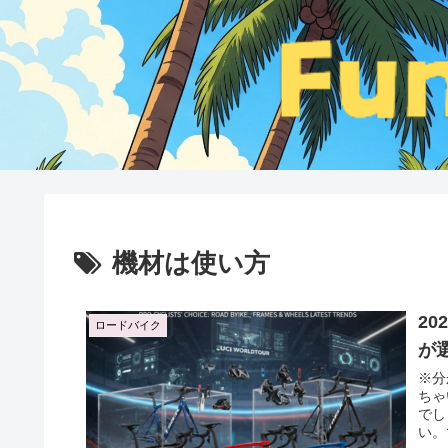
機材は使い方
2
ロードバイク
が
※分
ちゃ
でし
い。