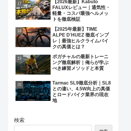
【2026最新】Kabuto
FALUXレビュー｜通気性・
軽量・コスパ最強ヘルメッ
トを徹底検証
【2025年最新】TIME
ALPE D’HUEZ 徹底インプ
レ｜最強ヒルクライムバイ
クの真価とは？
ポガチャルの最新トレーニ
ング徹底解析｜俺らが学ぶ
べき練習メソッドと本質
Tarmac SL9徹底分析｜SL8
との違い、4.5W向上の真価
とロードバイク業界の現在
地
検索