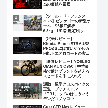
当の価値を暴露
【ツール・ド・フランス
2026】ビンゲゴーの新型サ
ーベロS5徹底解析｜
6.8kg・UCI新規定対応、ポ
ガチャルを迎え撃つ究極の
【試乗レビュー】
グランツールマシン
KhodaaBloom STRAUSS
PRO3 SL2は買いか？40万
円以下エアロロードの実力
と弱点を、遠慮なくブッた
【最速レビュー】YOELEO
斬る
QIAN KUN CS50｜中華価
格で欧州ブランドを超える
スピードを手に入れろ
通勤・通学クロスバイクの
王道！ブリヂストン
「TB1」ってのはこういう
モンだコノヤロウ！
Gust GTR Maxレビュー｜