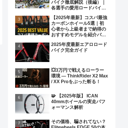
バイク徹底解説（後編）｜
各選手の愛用ロードバイク
も紹介！
【2025年最新】コスパ最強
カーボンホイール5選｜初
心者から上級者まで納得の
おすすめモデルを紹介バカ
ヤロウ！
2025年度最新エアロロード
バイク完全ガイド
💥3万円で戦えるローラー
環境 ― ThinkRider X2 Max
/ XX Proをぶった斬る！
🧩 【2025年版】 ICAN
40mmホイールの実走パフ
ォーマンス解析
その価格、騙されてない？
Elitewheels EDGE 50の本