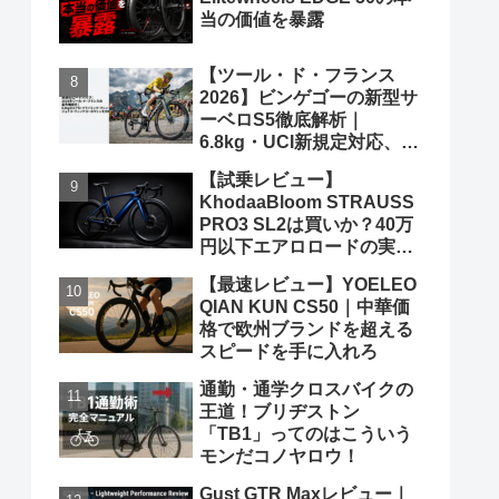
当の価値を暴露
【ツール・ド・フランス
2026】ビンゲゴーの新型サ
ーベロS5徹底解析｜
6.8kg・UCI新規定対応、ポ
ガチャルを迎え撃つ究極の
【試乗レビュー】
グランツールマシン
KhodaaBloom STRAUSS
PRO3 SL2は買いか？40万
円以下エアロロードの実力
と弱点を、遠慮なくブッた
【最速レビュー】YOELEO
斬る
QIAN KUN CS50｜中華価
格で欧州ブランドを超える
スピードを手に入れろ
通勤・通学クロスバイクの
王道！ブリヂストン
「TB1」ってのはこういう
モンだコノヤロウ！
Gust GTR Maxレビュー｜