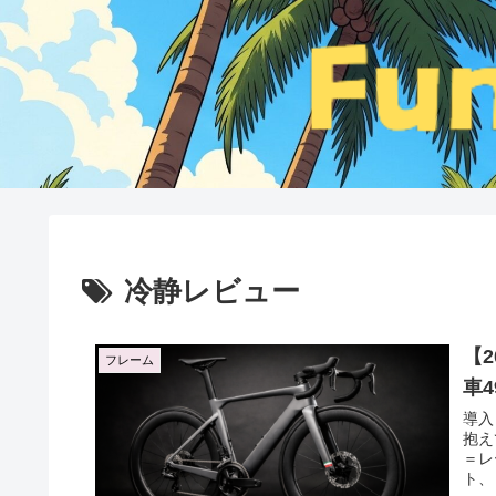
冷静レビュー
【2
フレーム
車
導入
抱え
＝レ
ト、