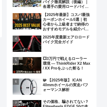
バイク徹底解説（後編）｜
各選手の愛用ロードバイク
も紹介！
【2025年最新】コスパ最強
カーボンホイール5選｜初
心者から上級者まで納得の
おすすめモデルを紹介バカ
ヤロウ！
2025年度最新エアロロード
バイク完全ガイド
💥3万円で戦えるローラー
環境 ― ThinkRider X2 Max
/ XX Proをぶった斬る！
🧩 【2025年版】 ICAN
40mmホイールの実走パフ
ォーマンス解析
その価格、騙されてない？
Elitewheels EDGE 50の本