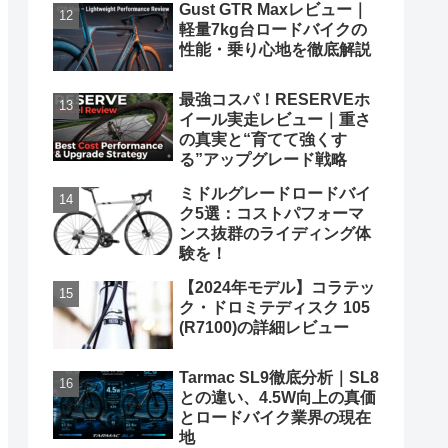
Gust GTR Maxレビュー｜
軽量7kg台ロードバイクの
性能・乗り心地を徹底解説
最強コスパ！RESERVEホ
イール実走レビュー｜重さ
の真実と“育てて強くす
る”アップグレード戦略
ミドルグレードロードバイ
ク5選：コストパフォーマ
ンス抜群のライディング体
験を！
【2024年モデル】コラテッ
ク・ドロミテディスク 105
(R7100)の詳細レビュー
Tarmac SL9徹底分析｜SL8
との違い、4.5W向上の真価
とロードバイク業界の現在
地