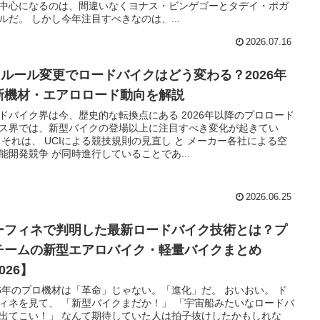
中心になるのは、間違いなくヨナス・ビンゲゴーとタデイ・ポガ
ルだ。 しかし今年注目すべきなのは、...
2026.07.16
CIルール変更でロードバイクはどう変わる？2026年
新機材・エアロロード動向を解説
ドバイク界は今、歴史的な転換点にある 2026年以降のプロロード
ス界では、新型バイクの登場以上に注目すべき変化が起きてい
 それは、 UCIによる競技規則の見直し と メーカー各社による空
能開発競争 が同時進行していることであ...
2026.06.25
ーフィネで判明した最新ロードバイク技術とは？プ
チームの新型エアロバイク・軽量バイクまとめ
026】
26年のプロ機材は「革命」じゃない。「進化」だ。 おいおい。 ド
ィネを見て、 「新型バイクまだか！」 「宇宙船みたいなロードバ
出てこい！」 なんて期待していた人は拍子抜けしたかもしれな