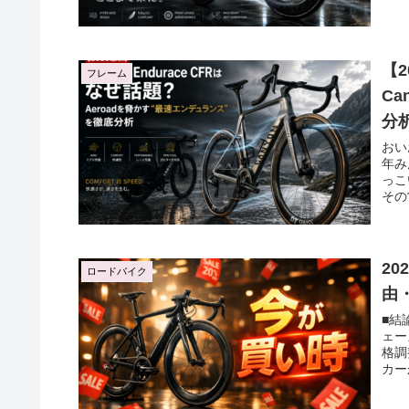
【2
フレーム
Ca
分
おい
年み
っこい
その
2
ロードバイク
由
■結
ェー
格調
カー