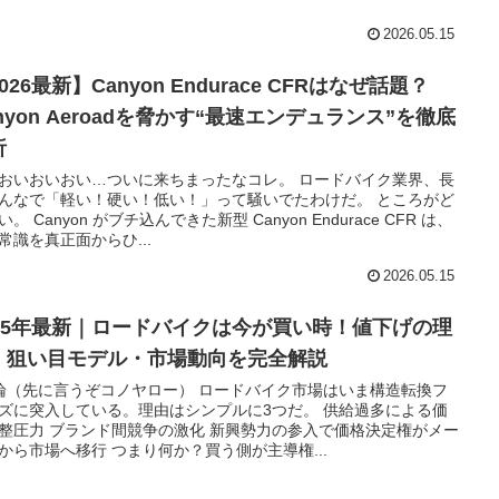
2026.05.15
026最新】Canyon Endurace CFRはなぜ話題？
nyon Aeroadを脅かす“最速エンデュランス”を徹底
析
おいおいおい…ついに来ちまったなコレ。 ロードバイク業界、長
んなで「軽い！硬い！低い！」って騒いでたわけだ。 ところがど
。 Canyon がブチ込んできた新型 Canyon Endurace CFR は、
常識を真正面からひ...
2026.05.15
025年最新｜ロードバイクは今が買い時！値下げの理
・狙い目モデル・市場動向を完全解説
論（先に言うぞコノヤロー） ロードバイク市場はいま構造転換フ
ズに突入している。理由はシンプルに3つだ。 供給過多による価
整圧力 ブランド間競争の激化 新興勢力の参入で価格決定権がメー
から市場へ移行 つまり何か？買う側が主導権...