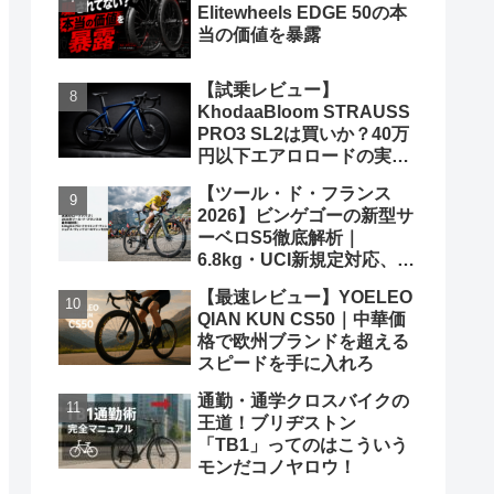
Elitewheels EDGE 50の本
当の価値を暴露
【試乗レビュー】
KhodaaBloom STRAUSS
PRO3 SL2は買いか？40万
円以下エアロロードの実力
と弱点を、遠慮なくブッた
【ツール・ド・フランス
斬る
2026】ビンゲゴーの新型サ
ーベロS5徹底解析｜
6.8kg・UCI新規定対応、ポ
ガチャルを迎え撃つ究極の
【最速レビュー】YOELEO
グランツールマシン
QIAN KUN CS50｜中華価
格で欧州ブランドを超える
スピードを手に入れろ
通勤・通学クロスバイクの
王道！ブリヂストン
「TB1」ってのはこういう
モンだコノヤロウ！