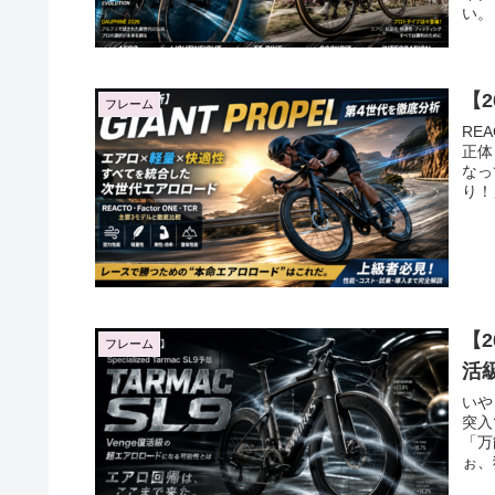
い。
【2
フレーム
RE
正体
なっ
り！
【2
フレーム
活
いや
突入
「万
ぉ、猫