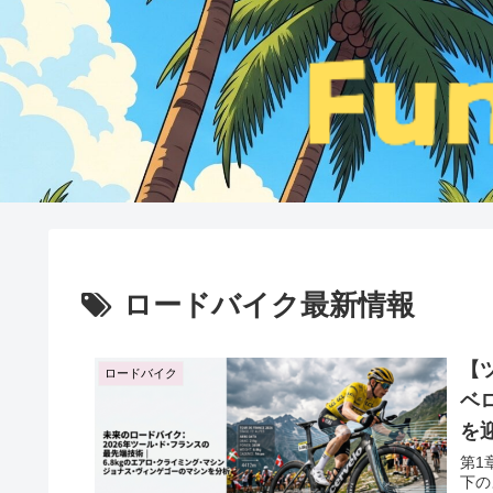
ロードバイク最新情報
【
ロードバイク
ベ
を
第1
下の