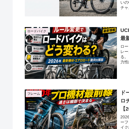
いの
チャ
U
ロードバイク
最
ロー
レー
る。
力性
ド
フレーム
ロ
【2
20
ーフ
イク