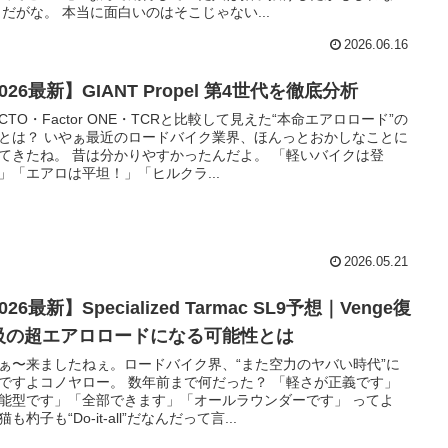
 だがな。 本当に面白いのはそこじゃない...
2026.06.16
026最新】GIANT Propel 第4世代を徹底分析
ACTO・Factor ONE・TCRと比較して見えた“本命エアロロード”の
とは？ いやぁ最近のロードバイク業界、ほんっとおかしなことに
てきたね。 昔は分かりやすかったんだよ。 「軽いバイクは登
」「エアロは平坦！」「ヒルクラ...
2026.05.21
026最新】Specialized Tarmac SL9予想｜Venge復
級の超エアロロードになる可能性とは
ぁ〜来ましたねぇ。ロードバイク界、“また空力のヤバい時代”に
ですよコノヤロー。 数年前まで何だった？ 「軽さが正義です」
能型です」「全部できます」「オールラウンダーです」 ってよ
も杓子も“Do-it-all”だなんだって言...