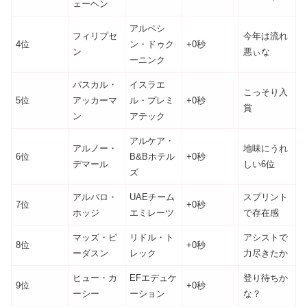
ェーヘン
アルペシ
フィリプセ
今年は流れ
4位
ン・ドゥク
+0秒
ン
悪ぃな
ーニンク
パスカル・
イスラエ
こっそり入
5位
アッカーマ
ル・プレミ
+0秒
賞
ン
アテック
アルケア・
アルノー・
地味にうれ
6位
B&Bホテル
+0秒
デマール
しい6位
ズ
アルバロ・
UAEチーム
スプリント
7位
+0秒
ホッジ
エミレーツ
で存在感
マッズ・ピ
リドル・ト
アシストで
8位
+0秒
ーダスン
レック
力尽きたか
ヒュー・カ
EFエデュケ
登り待ちか
9位
+0秒
ーシー
ーション
な？