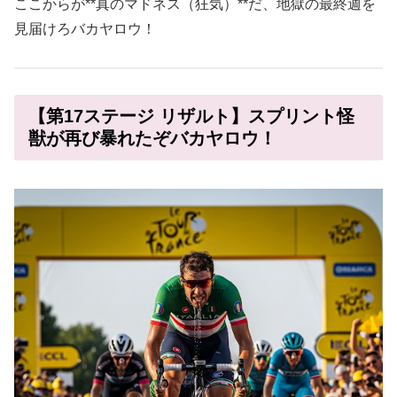
ここからが**真のマドネス（狂気）**だ、地獄の最終週を
見届けろバカヤロウ！
【第17ステージ リザルト】スプリント怪
獣が再び暴れたぞバカヤロウ！