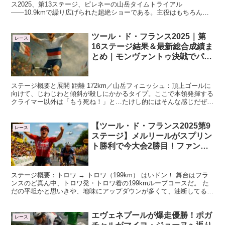
ス2025、第13ステージ、ピレネーの山岳タイムトライアル
――10.9kmで繰り広げられた超絶ショーである。主役はもちろん、
タデイ・ポガチャル。こいつがまた、今大会4勝目をかっさ...
ツール・ド・フランス2025｜第
レース
16ステージ結果＆最新総合成績ま
とめ｜モンヴァントゥ決戦でパレ
パンテールが区間初優勝！
ステージ概要と展開 距離 172km／山岳フィニッシュ：頂上ゴールに
向けて、じわじわと傾斜が殺しにかかるタイプ。ここで本領発揮する
クライマー以外は「もう死ね！」と…たけし的にはそんな感じだぜ
。 序盤〜中盤：逃げグループが形成。「いいねぇ...
【ツール・ド・フランス2025第9
レース
ステージ】メルリールがスプリン
ト勝利で今大会2勝目！ファンデ
ルプールの逃げも炸裂！
ステージ概要：トロワ → トロワ（199km） はいドン！ 舞台はフラ
ンスのど真ん中、トロワ発・トロワ着の199kmループコースだ。 た
だの平坦かと思いきや、地味にアップダウンが多くて、油断してると
脚を削られるいや〜なコース。 ここで火を点...
エヴェネプールが爆走優勝！ポガ
レース