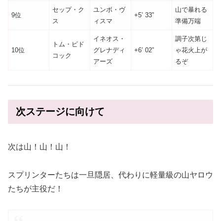
セップ・ク
ユンボ・ヴ
山で暴れる
9位
+5’ 33”
ス
ィスマ
準備万端
イネオス・
調子次第じ
トム・ピド
10位
グレナディ
+6’ 02”
ゃ花火上が
コック
アーズ
るぞ
次ステージに向けて
次は山！山！山！
スプリンターたちは一旦隠居、代わりに軽量級の山ヤロウ
たちが主役だ！