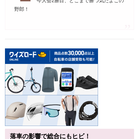
今大会2勝目、どこまで勝つ気だよこの
野郎！
落車の影響で総合にもヒビ！