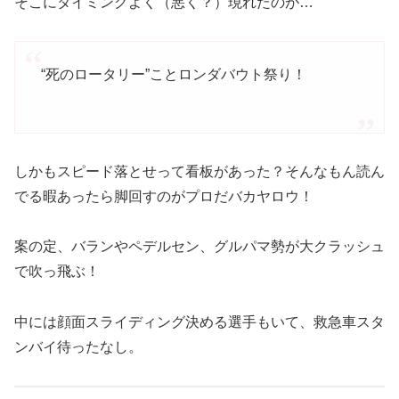
そこにタイミングよく（悪く？）現れたのが…
“死のロータリー”ことロンダバウト祭り！
しかもスピード落とせって看板があった？そんなもん読ん
でる暇あったら脚回すのがプロだバカヤロウ！
案の定、バランやペデルセン、グルパマ勢が大クラッシュ
で吹っ飛ぶ！
中には顔面スライディング決める選手もいて、救急車スタ
ンバイ待ったなし。