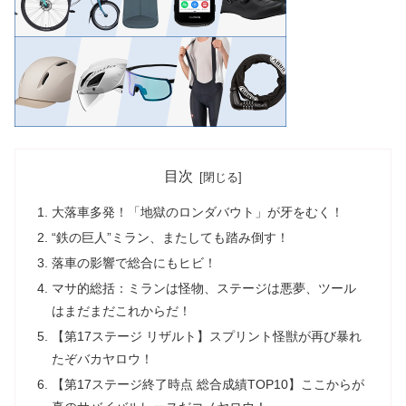
目次
大落車多発！「地獄のロンダバウト」が牙をむく！
“鉄の巨人”ミラン、またしても踏み倒す！
落車の影響で総合にもヒビ！
マサ的総括：ミランは怪物、ステージは悪夢、ツール
はまだまだこれからだ！
【第17ステージ リザルト】スプリント怪獣が再び暴れ
たぞバカヤロウ！
【第17ステージ終了時点 総合成績TOP10】ここからが