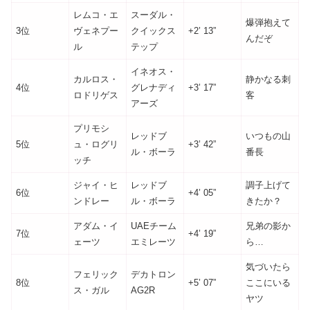
レムコ・エ
スーダル・
爆弾抱えて
3位
ヴェネプー
クイックス
+2’ 13”
んだぞ
ル
テップ
イネオス・
カルロス・
静かなる刺
4位
グレナディ
+3’ 17”
ロドリゲス
客
アーズ
プリモシ
レッドブ
いつもの山
5位
ュ・ログリ
+3’ 42”
ル・ボーラ
番長
ッチ
ジャイ・ヒ
レッドブ
調子上げて
6位
+4’ 05”
ンドレー
ル・ボーラ
きたか？
アダム・イ
UAEチーム
兄弟の影か
7位
+4’ 19”
ェーツ
エミレーツ
ら…
気づいたら
フェリック
デカトロン
8位
+5’ 07”
ここにいる
ス・ガル
AG2R
ヤツ