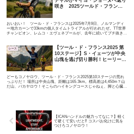
チャルがマイヨ・ジョーヌへ返り
咲き 2025ツールド・フランス
第5ステージ個人TT
おいおい！ ツール・ド・フランスは2025年7月9日、ノルマンディ
ー地方カーンで33kmの個人タイムトライアルが行われたぜ。TT世界
チャンピオン、レムコ・エヴェネプールが、去年に続いてブチ抜きの
圧勝！ 2年連続でこのステージを制して、まるで...
【ツール・ド・フランス2025 第
レース
10ステージ】S・イェーツが中央
山塊を逃げ切り勝利！ヒーリーが
マイヨ・ジョーヌ強奪の大波乱！
どーもコノヤロウ、ツール・ド・フランス2025第10ステージの荒れ
っぷりだ！ 場所は中央山塊、距離は165.3km。標高差は4,450m？山
だ山、バカヤロウ！そこらのハイキングコースじゃねぇ、脚と心臓ぶ
っ壊しに来るルートだぞコノヤロウ！ S...
【ICANハンドルの魅力ってなに？】軽く
て硬くて安いだと⁉ コスパお化けに気を
つけろコノヤロウ！