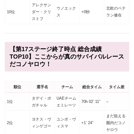
アレクサン
ウノエック
北欧のベテ
10位
ダー・クリ
+0秒
ス
ラン健在
ストフ
【第17ステージ終了時点 総合成績
TOP10】ここからが真のサバイバルレース
だコノヤロウ！
順位
選手名
チーム
総合タイム
タイム差
タデイ・ポ
UAEチーム
1位
70h 02’ 11”
–
ガチャル
エミレーツ
まだ狙える
ヨナス・ヴ
ユンボ・ヴ
2位
+1’ 24”
圏内だコノ
ィンゲゴー
ィスマ
ヤロウ