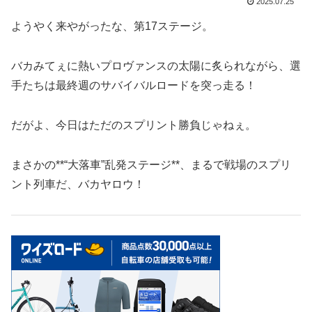
2025.07.25
ようやく来やがったな、第17ステージ。
バカみてぇに熱いプロヴァンスの太陽に炙られながら、選
手たちは最終週のサバイバルロードを突っ走る！
だがよ、今日はただのスプリント勝負じゃねぇ。
まさかの**“大落車”乱発ステージ**、まるで戦場のスプリ
ント列車だ、バカヤロウ！