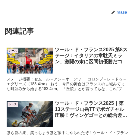
masa
関連記事
ツール・ド・フランス2025 第8ス
レース
テージ：イタリアの韋駄天ミラ
ン、激闘の末に区間初優勝だコノ
ヤロウ！
ステージ概要：セムール＝アン＝オーソワ → コロンブ＝レ＝ドゥ＝
エグリーズ（183.4km） おう、今日の舞台はフランスの古城みてぇ
な町並みから始まる183.4km。 「丘陵」とか言ってもな、これ“プチ
山岳祭り”って感じで、中盤から終盤にか...
ツール・ド・フランス2025｜第
レース
13ステージ山岳TTでポガチャル
圧勝！ヴィンゲゴーとの総合差4
分超に拡大
ほら皆の衆、笑っちまうほど派手にやられたぞ！ツール・ド・フラン