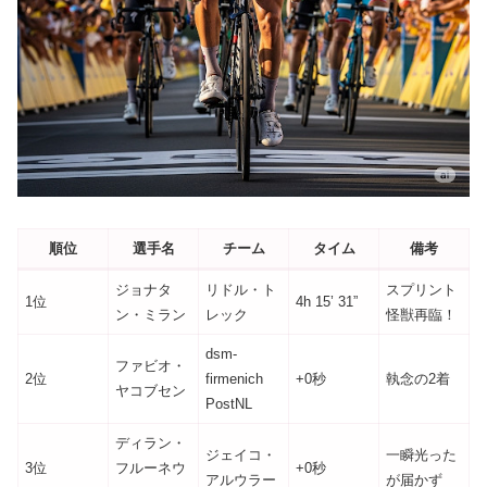
順位
選手名
チーム
タイム
備考
ジョナタ
リドル・ト
スプリント
1位
4h 15’ 31”
ン・ミラン
レック
怪獣再臨！
dsm-
ファビオ・
2位
firmenich
+0秒
執念の2着
ヤコブセン
PostNL
ディラン・
ジェイコ・
一瞬光った
3位
フルーネウ
+0秒
アルウラー
が届かず