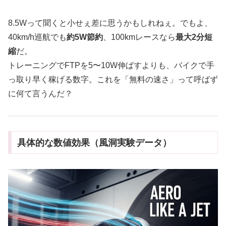
8.5Wって聞くと小せぇ差に思うかもしれねぇ。でもよ、
40km/h巡航でも
約5W節約
、100kmレースなら
最大2分短
縮
だ。
トレーニングでFTPを5〜10W伸ばすよりも、バイクで手
っ取り早く稼げる数字。これを「無料の速さ」って呼ばず
に何て言うんだ？
具体的な数値効果（風洞実験データ）