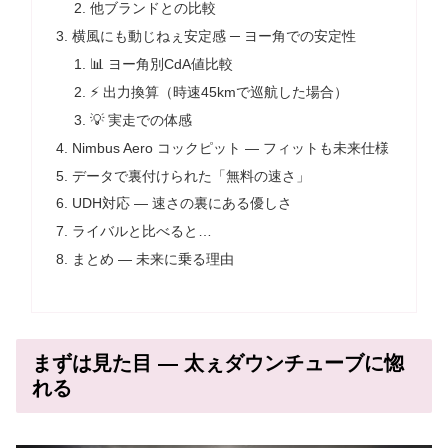
他ブランドとの比較
横風にも動じねぇ安定感 ─ ヨー角での安定性
📊 ヨー角別CdA値比較
⚡ 出力換算（時速45kmで巡航した場合）
💡 実走での体感
Nimbus Aero コックピット ― フィットも未来仕様
データで裏付けられた「無料の速さ」
UDH対応 ― 速さの裏にある優しさ
ライバルと比べると…
まとめ ― 未来に乗る理由
まずは見た目 ― 太ぇダウンチューブに惚
れる