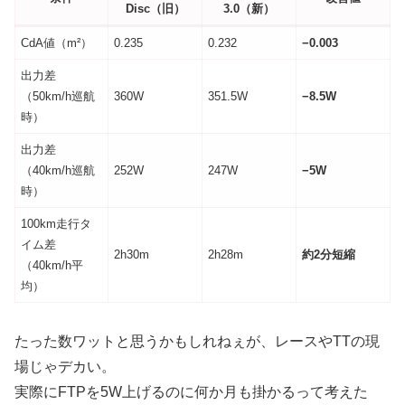
Disc（旧）
3.0（新）
CdA値（m²）
0.235
0.232
−0.003
出力差
（50km/h巡航
360W
351.5W
−8.5W
時）
出力差
（40km/h巡航
252W
247W
−5W
時）
100km走行タ
イム差
2h30m
2h28m
約2分短縮
（40km/h平
均）
たった数ワットと思うかもしれねぇが、レースやTTの現
場じゃデカい。
実際にFTPを5W上げるのに何か月も掛かるって考えた