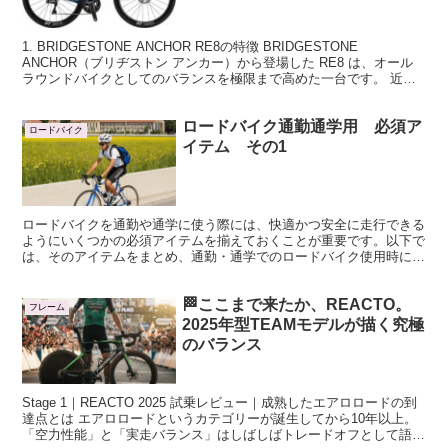
1. BRIDGESTONE ANCHOR RE8の特徴 BRIDGESTONE
ANCHOR（ブリヂストン アンカー）から登場した RE8 は、オール
ラウンドバイクとしてのバランスを極限まで高めた一台です。 近
年、ロードバイクのトレンドは...
ロードバイク通勤通学用 必須ア
ロードバイク
イテム その1
ロードバイクを通勤や通学に使う際には、快適かつ安全に走行できる
ようにいくつかの必須アイテムを揃えておくことが重要です。以下で
は、そのアイテムをまとめ、通勤・通学でのロードバイク使用時に役
立つアドバイスです。
🏁ここまで来たか、REACTO。
フレーム
2025年型TEAMモデルが描く究極
のバランス
Stage 1｜REACTO 2025 試乗レビュー｜成熟したエアロロードの到
達点とは エアロロードというカテゴリーが誕生してから10年以上。
「空力性能」と「実走バランス」はしばしばトレードオフとして語ら