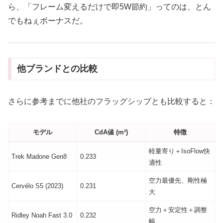
ら、「フレーム変えるだけで即5W節約」ってのは、とん
でもねぇボーナスだ。
他ブランドとの比較
さらに参考までに他社のフラッグシップとも比較すると：
モデル
CdA値 (m²)
特徴
軽量寄り＋IsoFlow快
Trek Madone Gen8
0.233
適性
空力最優先、剛性極
Cervélo S5 (2023)
0.231
大
空力＋安定性＋調整
Ridley Noah Fast 3.0
0.232
幅