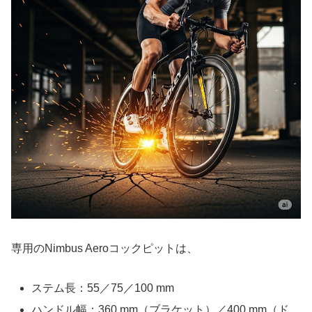
専用のNimbus Aeroコックピットは、
ステム長：55／75／100 mm
ハンドル幅：360 mm（ブラケット）／400 mm（ド