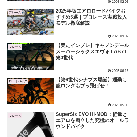
2026.02.03
2025年版エアロロードバイクお
フレーム
すすめ5選｜プロレース実戦投入
モデル徹底解説
2025.09.07
【実走インプレ】キャノンデール
フレーム
スーパーシックスエヴォ LAB71
第4世代
2025.06.16
【第6世代シナプス爆誕】通勤も
ロードバイク
超ロングもブッ飛ばせ！
2025.05.09
SuperSix EVO Hi-MOD：軽量と
フレーム
エアロを両立した究極のオールラ
ウンドバイク