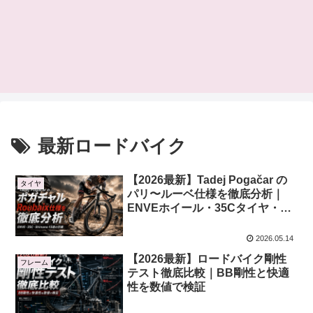
最新ロードバイク
【2026最新】Tadej Pogačar の
タイヤ
パリ〜ルーベ仕様を徹底分析｜
ENVEホイール・35Cタイヤ・
Shimano 13速の伏線とは？
2026.05.14
【2026最新】ロードバイク剛性
フレーム
テスト徹底比較｜BB剛性と快適
性を数値で検証