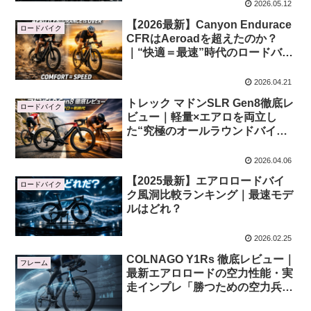
2026.05.12
【2026最新】Canyon Endurace
ロードバイク
CFRはAeroadを超えたのか？
｜“快適＝最速”時代のロードバイ
ク革命
2026.04.21
トレック マドンSLR Gen8徹底レ
ロードバイク
ビュー｜軽量×エアロを両立し
た“究極のオールラウンドバイ
ク”の実力とは？
2026.04.06
【2025最新】エアロロードバイ
ロードバイク
ク風洞比較ランキング｜最速モデ
ルはどれ？
2026.02.25
COLNAGO Y1Rs 徹底レビュー｜
フレーム
最新エアロロードの空力性能・実
走インプレ「勝つための空力兵
器」