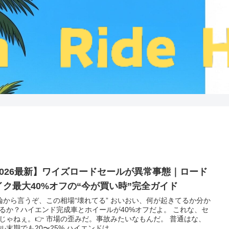
2026最新】ワイズロードセールが異常事態｜ロード
イク最大40%オフの“今が買い時”完全ガイド
論から言うぞ、この相場“壊れてる” おいおい、何が起きてるか分か
るか？ハイエンド完成車とホイールが40%オフだよ。 これな、セ
じゃねぇ。👉 市場の歪みだ。事故みたいなもんだ。 普通はな、
ル末期でも20〜25% ハイエンドは...