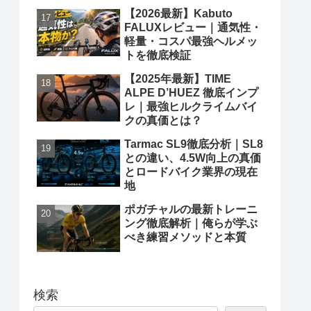
【2026最新】Kabuto
FALUXレビュー｜通気性・
軽量・コスパ最強ヘルメッ
トを徹底検証
【2025年最新】TIME
ALPE D’HUEZ 徹底インプ
レ｜最強ヒルクライムバイ
クの真価とは？
Tarmac SL9徹底分析｜SL8
との違い、4.5W向上の真価
とロードバイク業界の現在
地
ポガチャルの最新トレーニ
ング徹底解析｜俺らが学ぶ
べき練習メソッドと本質
検索