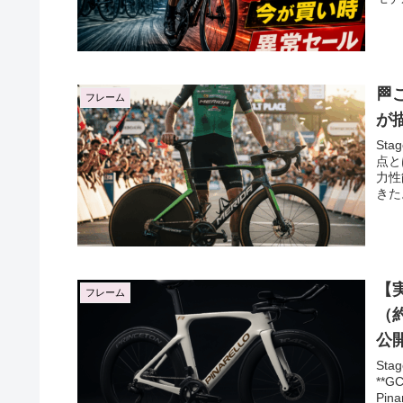
🏁
フレーム
が
St
点と
力性
きた
【実
フレーム
（
公
St
**
Pi