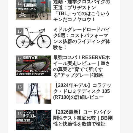
通勤・通学クロスバイクの
王道！ブリヂストン
「TB1」ってのはこういう
モンだコノヤロウ！
ミドルグレードロードバイ
ク5選：コストパフォーマ
ンス抜群のライディング体
験を！
最強コスパ！RESERVEホ
イール実走レビュー｜重さ
の真実と“育てて強くす
る”アップグレード戦略
【2024年モデル】コラテッ
ク・ドロミテディスク 105
(R7100)の詳細レビュー
【2026最新】ロードバイク
剛性テスト徹底比較｜BB剛
性と快適性を数値で検証