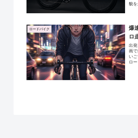
貌を
爆
ロードバイク
ロ
出発
画で
いご
ロー