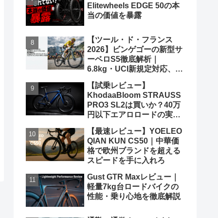
Elitewheels EDGE 50の本
当の価値を暴露
【ツール・ド・フランス
2026】ビンゲゴーの新型サ
ーベロS5徹底解析｜
6.8kg・UCI新規定対応、ポ
ガチャルを迎え撃つ究極の
【試乗レビュー】
グランツールマシン
KhodaaBloom STRAUSS
PRO3 SL2は買いか？40万
円以下エアロロードの実力
と弱点を、遠慮なくブッた
【最速レビュー】YOELEO
斬る
QIAN KUN CS50｜中華価
格で欧州ブランドを超える
スピードを手に入れろ
Gust GTR Maxレビュー｜
軽量7kg台ロードバイクの
性能・乗り心地を徹底解説