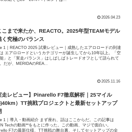
2026.04.23
ここまで来たか、REACTO。2025年型TEAMモデル
描く究極のバランス
age 1｜REACTO 2025 試乗レビュー｜成熟したエアロロードの到達
は エアロロードというカテゴリーが誕生してから10年以上。「空
能」と「実走バランス」はしばしばトレードオフとして語られて
。だが、MERIDAのREA...
2025.11.16
走レビュー】Pinarello F7徹底解析｜25マイル
約40km）TT挑戦プロジェクトと最新セットアップ
開
age 1｜導入・動画紹介 まず座れ、話はここからだ。この記事は
GCN Techの動画**をもとに作った。この動画、マジで面白い。
narello F7の最新仕様、TT挑戦の舞台裏、そしてセットアップの全