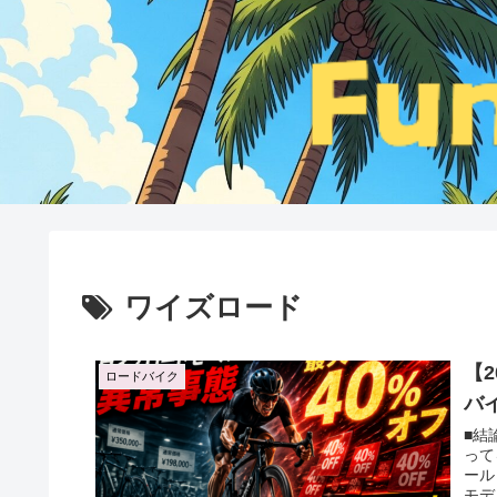
ワイズロード
【
ロードバイク
バ
■結
って
ール
モデ