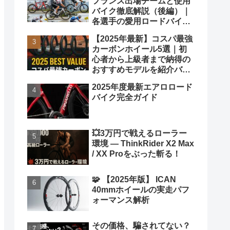
フランス出場チームと使用
バイク徹底解説（後編）｜
各選手の愛用ロードバイク
も紹介！
【2025年最新】コスパ最強
カーボンホイール5選｜初
心者から上級者まで納得の
おすすめモデルを紹介バカ
ヤロウ！
2025年度最新エアロロード
バイク完全ガイド
💥3万円で戦えるローラー
環境 ― ThinkRider X2 Max
/ XX Proをぶった斬る！
🧩 【2025年版】 ICAN
40mmホイールの実走パフ
ォーマンス解析
その価格、騙されてない？