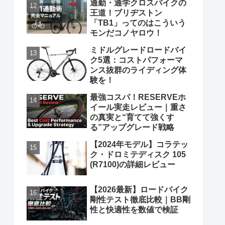
通勤・通学クロスバイクの
王道！ブリヂストン
「TB1」ってのはこういう
モンだコノヤロウ！
ミドルグレードロードバイ
ク5選：コストパフォーマ
ンス抜群のライディング体
験を！
最強コスパ！RESERVEホ
イール実走レビュー｜重さ
の真実と“育てて強くす
る”アップグレード戦略
【2024年モデル】コラテッ
ク・ドロミテディスク 105
(R7100)の詳細レビュー
【2026最新】ロードバイク
剛性テスト徹底比較｜BB剛
性と快適性を数値で検証