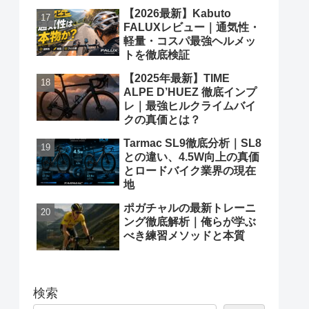
【2026最新】Kabuto
FALUXレビュー｜通気性・
軽量・コスパ最強ヘルメッ
トを徹底検証
【2025年最新】TIME
ALPE D’HUEZ 徹底インプ
レ｜最強ヒルクライムバイ
クの真価とは？
Tarmac SL9徹底分析｜SL8
との違い、4.5W向上の真価
とロードバイク業界の現在
地
ポガチャルの最新トレーニ
ング徹底解析｜俺らが学ぶ
べき練習メソッドと本質
検索