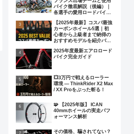
フランス出場チームと使用
バイク徹底解説（後編）｜
各選手の愛用ロードバイク
も紹介！
【2025年最新】コスパ最強
カーボンホイール5選｜初
心者から上級者まで納得の
おすすめモデルを紹介バカ
ヤロウ！
2025年度最新エアロロード
バイク完全ガイド
💥3万円で戦えるローラー
環境 ― ThinkRider X2 Max
/ XX Proをぶった斬る！
🧩 【2025年版】 ICAN
40mmホイールの実走パフ
ォーマンス解析
その価格、騙されてない？