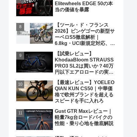
Elitewheels EDGE 50の本
当の価値を暴露
【ツール・ド・フランス
2026】ビンゲゴーの新型サ
ーベロS5徹底解析｜
6.8kg・UCI新規定対応、ポ
ガチャルを迎え撃つ究極の
【試乗レビュー】
グランツールマシン
KhodaaBloom STRAUSS
PRO3 SL2は買いか？40万
円以下エアロロードの実力
と弱点を、遠慮なくブッた
【最速レビュー】YOELEO
斬る
QIAN KUN CS50｜中華価
格で欧州ブランドを超える
スピードを手に入れろ
Gust GTR Maxレビュー｜
軽量7kg台ロードバイクの
性能・乗り心地を徹底解説