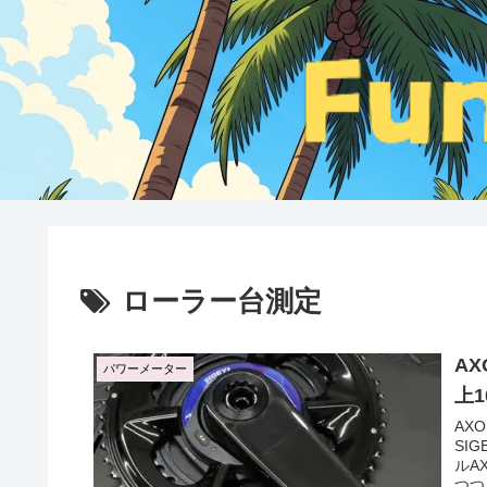
ローラー台測定
A
パワーメーター
上
AX
SI
ルA
つつ