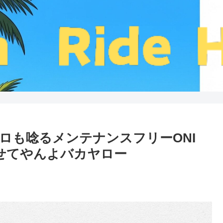
ロも唸るメンテナンスフリーONI
見せてやんよバカヤロー