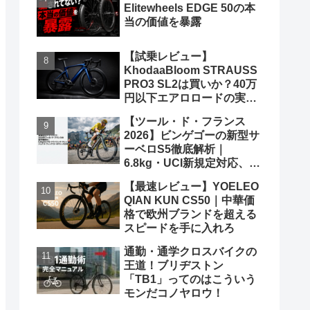
Elitewheels EDGE 50の本
当の価値を暴露
【試乗レビュー】
KhodaaBloom STRAUSS
PRO3 SL2は買いか？40万
円以下エアロロードの実力
と弱点を、遠慮なくブッた
【ツール・ド・フランス
斬る
2026】ビンゲゴーの新型サ
ーベロS5徹底解析｜
6.8kg・UCI新規定対応、ポ
ガチャルを迎え撃つ究極の
【最速レビュー】YOELEO
グランツールマシン
QIAN KUN CS50｜中華価
格で欧州ブランドを超える
スピードを手に入れろ
通勤・通学クロスバイクの
王道！ブリヂストン
「TB1」ってのはこういう
モンだコノヤロウ！