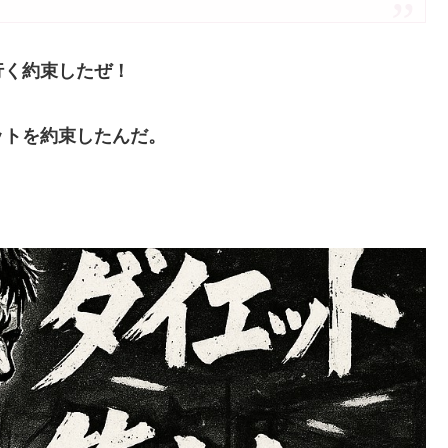
行く約束したぜ！
ットを約束したんだ。