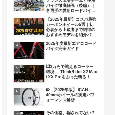
フランス出場チームと使用
バイク徹底解説（後編）｜
各選手の愛用ロードバイク
も紹介！
【2025年最新】コスパ最強
カーボンホイール5選｜初
心者から上級者まで納得の
おすすめモデルを紹介バカ
ヤロウ！
2025年度最新エアロロード
バイク完全ガイド
💥3万円で戦えるローラー
環境 ― ThinkRider X2 Max
/ XX Proをぶった斬る！
🧩 【2025年版】 ICAN
40mmホイールの実走パフ
ォーマンス解析
その価格、騙されてない？