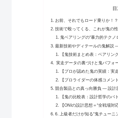
目
お前、それでもロード乗りか！
技術で殴ってくる、これが鬼の
鬼ベアリングの“暴力的テクノ
最新技術やディテールの鬼解説 ―
【鬼技術まとめ表：ベアリン
実走データの裏づけと鬼パフォ
【プロが認めた鬼の実績：実
【プロライダーの体感コメン
競合製品との真っ向勝負 ― 設計
【鬼の比較表：設計哲学のバ
【ONIの設計思想＝“全戦場対
6. 上級者だけが知る“鬼チューニ