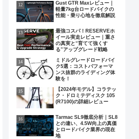
Gust GTR Maxレビュー｜
軽量7kg台ロードバイクの
性能・乗り心地を徹底解説
最強コスパ！RESERVEホ
イール実走レビュー｜重さ
の真実と“育てて強くす
る”アップグレード戦略
ミドルグレードロードバイ
ク5選：コストパフォーマ
ンス抜群のライディング体
験を！
【2024年モデル】コラテッ
ク・ドロミテディスク 105
(R7100)の詳細レビュー
Tarmac SL9徹底分析｜SL8
との違い、4.5W向上の真価
とロードバイク業界の現在
地