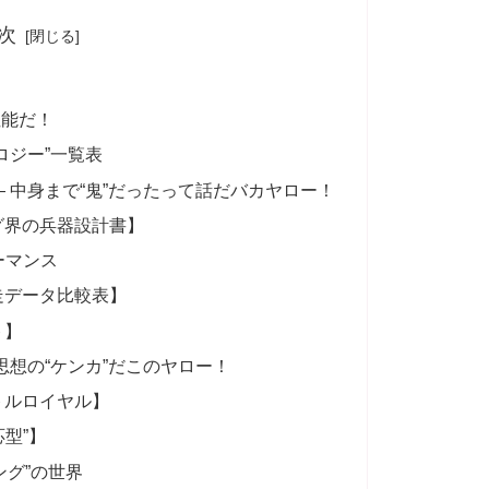
次
？
性能だ！
ロジー”一覧表
 中身まで“鬼”だったって話だバカヤロー！
グ界の兵器設計書】
ーマンス
走データ比較表】
ト】
思想の“ケンカ”だこのヤロー！
トルロイヤル】
応型”】
ング”の世界