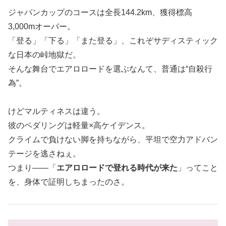
ジャパンカップのコースは全長144.2km、獲得標高
3,000mオーバー。
「登る」「下る」「また登る」、これぞサディスティック
な日本の峠地獄だ。
そんな舞台でエアロロードを選ぶなんて、普通は“自殺行
為”。
けどマルティネスは違う。
彼のペダリングは軽量×高ケイデンス。
クライムで負けない脚を持ちながら、平坦で空力アドバン
テージを逃さねぇ。
つまり――「
エアロロードで登れる時代が来た
」ってこと
を、身体で証明しちまったのさ。