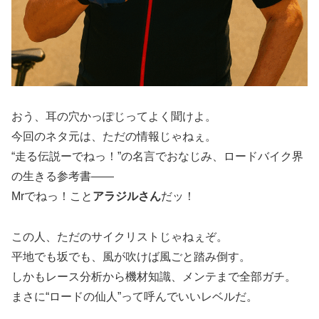
おう、耳の穴かっぽじってよく聞けよ。
今回のネタ元は、ただの情報じゃねぇ。
“走る伝説ーでねっ！”の名言でおなじみ、ロードバイク界
の生きる参考書――
Mrでねっ！こと
アラジルさん
だッ！
この人、ただのサイクリストじゃねぇぞ。
平地でも坂でも、風が吹けば風ごと踏み倒す。
しかもレース分析から機材知識、メンテまで全部ガチ。
まさに“ロードの仙人”って呼んでいいレベルだ。