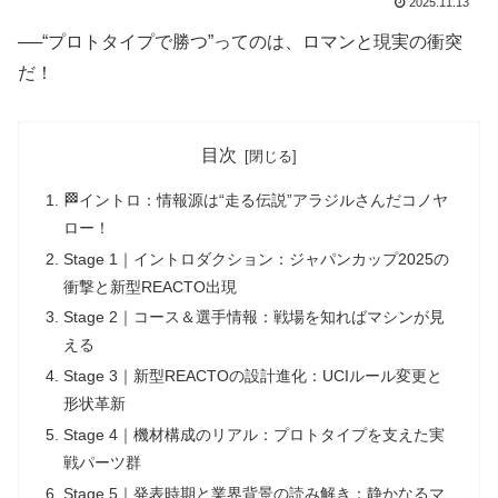
2025.11.13
──“プロトタイプで勝つ”ってのは、ロマンと現実の衝突
だ！
目次
🏁イントロ：情報源は“走る伝説”アラジルさんだコノヤ
ロー！
Stage 1｜イントロダクション：ジャパンカップ2025の
衝撃と新型REACTO出現
Stage 2｜コース＆選手情報：戦場を知ればマシンが見
える
Stage 3｜新型REACTOの設計進化：UCIルール変更と
形状革新
Stage 4｜機材構成のリアル：プロトタイプを支えた実
戦パーツ群
Stage 5｜発表時期と業界背景の読み解き：静かなるマ