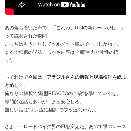
あの落ち着いた声で、「これね、UCIの新ルールがね…」
って説明された瞬間、
こっちはもう正座してヘルメット脱いで拝むしかねぇ。
まるで僧侶の説法。しかも内容は全部“空力と剛性の悟
り”。
ってわけで今回は、
アラジルさんの情報と現場検証を総ま
とめ
して、
俺なりの解釈で“新型REACTOの全貌”を暴いていくぜ。
専門的な話も多いが、まぁ安心しろ。
難しい話は“オレ流に翻訳”でブッ込むからよ。
さぁ――ロードバイク界の風を変えた、あの衝撃のレース