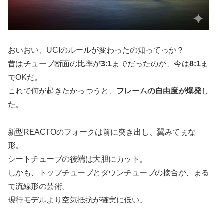
おいおい、UCIのルールが変わったの知ってっか？
昔はチューブ断面の比率が
3:1
までだったのが、今は
8:1
ま
でOKだ。
これで何が起きたかっつうと、
フレームの自由度が爆発
し
た。
新型REACTOのフォークは前に突き出し、翼みてぇな
形。
シートチューブの後端は大胆にカット。
しかも、トップチューブとダウンチューブの接合が、まる
で流線形の芸術。
現行モデルより空気抵抗が確実に低い。