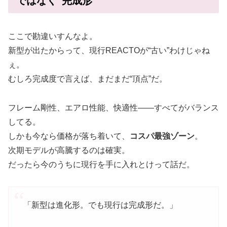
ではなく“完成形”
ここで勘違いすんなよ。
新型が出たからって、現行REACTOが“古い”わけじゃね
ぇ。
むしろ完成度で言えば、まだまだ“頂点”だ。
フレーム剛性、エアロ性能、快適性――すべてがバランス
してる。
しかも今なら価格が落ち着いて、
コスパ最強ゾーン
。
次期モデルが高騰するのは確実。
だったら今のうちに現行を手に入れとけって話だ。
「新型は進化形。でも現行は完成形だ。」