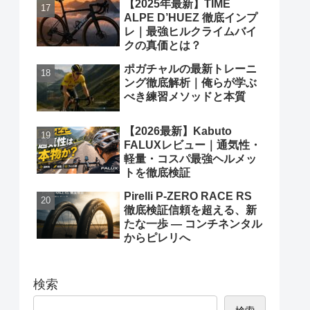
【2025年最新】TIME
ALPE D’HUEZ 徹底インプ
レ｜最強ヒルクライムバイ
クの真価とは？
ポガチャルの最新トレーニ
ング徹底解析｜俺らが学ぶ
べき練習メソッドと本質
【2026最新】Kabuto
FALUXレビュー｜通気性・
軽量・コスパ最強ヘルメッ
トを徹底検証
Pirelli P-ZERO RACE RS
徹底検証信頼を超える、新
たな一歩 ― コンチネンタル
からピレリへ
検索