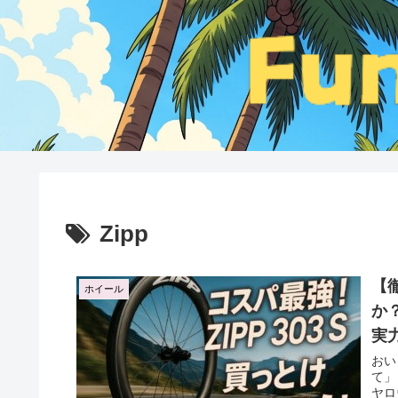
Zipp
【
ホイール
か
実
おい
て」
ヤロ