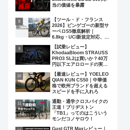
当の価値を暴露
【ツール・ド・フランス
2026】ビンゲゴーの新型サ
ーベロS5徹底解析｜
6.8kg・UCI新規定対応、ポ
ガチャルを迎え撃つ究極の
【試乗レビュー】
グランツールマシン
KhodaaBloom STRAUSS
PRO3 SL2は買いか？40万
円以下エアロロードの実力
と弱点を、遠慮なくブッた
【最速レビュー】YOELEO
斬る
QIAN KUN CS50｜中華価
格で欧州ブランドを超える
スピードを手に入れろ
通勤・通学クロスバイクの
王道！ブリヂストン
「TB1」ってのはこういう
モンだコノヤロウ！
Gust GTR Maxレビュー｜