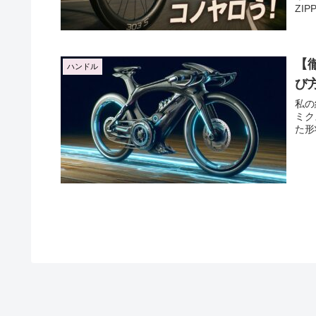
ZI
【
ハンドル
び
私の
ミク
た形