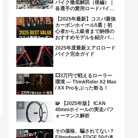
バイク徹底解説（後編）｜
各選手の愛用ロードバイク
も紹介！
【2025年最新】コスパ最強
カーボンホイール5選｜初
心者から上級者まで納得の
おすすめモデルを紹介バカ
ヤロウ！
2025年度最新エアロロード
バイク完全ガイド
💥3万円で戦えるローラー
環境 ― ThinkRider X2 Max
/ XX Proをぶった斬る！
🧩 【2025年版】 ICAN
40mmホイールの実走パフ
ォーマンス解析
その価格、騙されてない？
Elitewheels EDGE 50の本