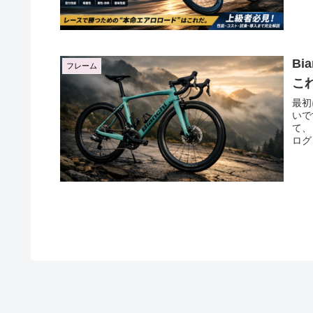
Bi
フレーム
こ
最初
いで
て、
ログ