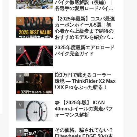
バイク徹底解説（後編）｜
各選手の愛用ロードバイク
も紹介！
【2025年最新】コスパ最強
カーボンホイール5選｜初
心者から上級者まで納得の
おすすめモデルを紹介バカ
ヤロウ！
2025年度最新エアロロード
バイク完全ガイド
💥3万円で戦えるローラー
環境 ― ThinkRider X2 Max
/ XX Proをぶった斬る！
🧩 【2025年版】 ICAN
40mmホイールの実走パフ
ォーマンス解析
その価格、騙されてない？
Elitewheels EDGE 50の本