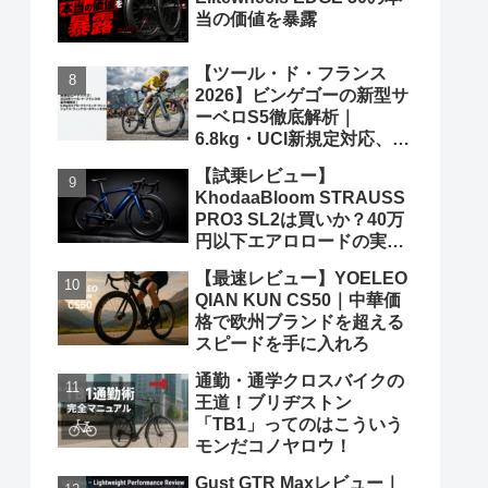
当の価値を暴露
【ツール・ド・フランス
2026】ビンゲゴーの新型サ
ーベロS5徹底解析｜
6.8kg・UCI新規定対応、ポ
ガチャルを迎え撃つ究極の
【試乗レビュー】
グランツールマシン
KhodaaBloom STRAUSS
PRO3 SL2は買いか？40万
円以下エアロロードの実力
と弱点を、遠慮なくブッた
【最速レビュー】YOELEO
斬る
QIAN KUN CS50｜中華価
格で欧州ブランドを超える
スピードを手に入れろ
通勤・通学クロスバイクの
王道！ブリヂストン
「TB1」ってのはこういう
モンだコノヤロウ！
Gust GTR Maxレビュー｜