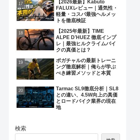
【2026最新】Kabuto
FALUXレビュー｜通気性・
軽量・コスパ最強ヘルメッ
トを徹底検証
【2025年最新】TIME
ALPE D’HUEZ 徹底インプ
レ｜最強ヒルクライムバイ
クの真価とは？
ポガチャルの最新トレーニ
ング徹底解析｜俺らが学ぶ
べき練習メソッドと本質
Tarmac SL9徹底分析｜SL8
との違い、4.5W向上の真価
とロードバイク業界の現在
地
検索