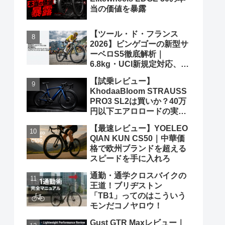
当の価値を暴露
【ツール・ド・フランス
2026】ビンゲゴーの新型サ
ーベロS5徹底解析｜
6.8kg・UCI新規定対応、ポ
ガチャルを迎え撃つ究極の
【試乗レビュー】
グランツールマシン
KhodaaBloom STRAUSS
PRO3 SL2は買いか？40万
円以下エアロロードの実力
と弱点を、遠慮なくブッた
【最速レビュー】YOELEO
斬る
QIAN KUN CS50｜中華価
格で欧州ブランドを超える
スピードを手に入れろ
通勤・通学クロスバイクの
王道！ブリヂストン
「TB1」ってのはこういう
モンだコノヤロウ！
Gust GTR Maxレビュー｜