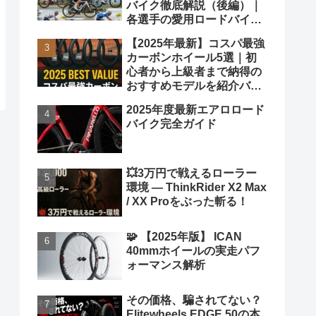
バイク徹底解説（後編）｜
各選手の愛用ロードバイク
も紹介！
【2025年最新】コスパ最強
カーボンホイール5選｜初
心者から上級者まで納得の
おすすめモデルを紹介バカ
ヤロウ！
2025年度最新エアロロード
バイク完全ガイド
💥3万円で戦えるローラー
環境 ― ThinkRider X2 Max
/ XX Proをぶった斬る！
🧩 【2025年版】 ICAN
40mmホイールの実走パフ
ォーマンス解析
その価格、騙されてない？
Elitewheels EDGE 50の本