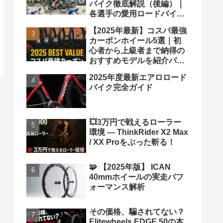
バイク徹底解説（後編）｜
各選手の愛用ロードバイク
も紹介！
【2025年最新】コスパ最強
カーボンホイール5選｜初
心者から上級者まで納得の
おすすめモデルを紹介バカ
ヤロウ！
2025年度最新エアロロード
バイク完全ガイド
💥3万円で戦えるローラー
環境 ― ThinkRider X2 Max
/ XX Proをぶった斬る！
🧩 【2025年版】 ICAN
40mmホイールの実走パフ
ォーマンス解析
その価格、騙されてない？
Elitewheels EDGE 50の本