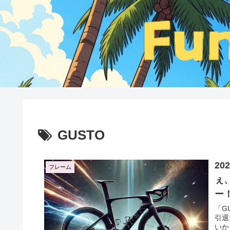
GUSTO
20
フレーム
ぇ
ー
「G
引退
いか