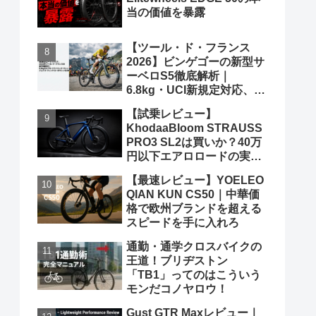
当の価値を暴露
【ツール・ド・フランス
2026】ビンゲゴーの新型サ
ーベロS5徹底解析｜
6.8kg・UCI新規定対応、ポ
ガチャルを迎え撃つ究極の
【試乗レビュー】
グランツールマシン
KhodaaBloom STRAUSS
PRO3 SL2は買いか？40万
円以下エアロロードの実力
と弱点を、遠慮なくブッた
【最速レビュー】YOELEO
斬る
QIAN KUN CS50｜中華価
格で欧州ブランドを超える
スピードを手に入れろ
通勤・通学クロスバイクの
王道！ブリヂストン
「TB1」ってのはこういう
モンだコノヤロウ！
Gust GTR Maxレビュー｜