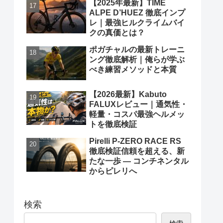
【2025年最新】TIME
ALPE D’HUEZ 徹底インプ
レ｜最強ヒルクライムバイ
クの真価とは？
ポガチャルの最新トレーニ
ング徹底解析｜俺らが学ぶ
べき練習メソッドと本質
【2026最新】Kabuto
FALUXレビュー｜通気性・
軽量・コスパ最強ヘルメッ
トを徹底検証
Pirelli P-ZERO RACE RS
徹底検証信頼を超える、新
たな一歩 ― コンチネンタル
からピレリへ
検索