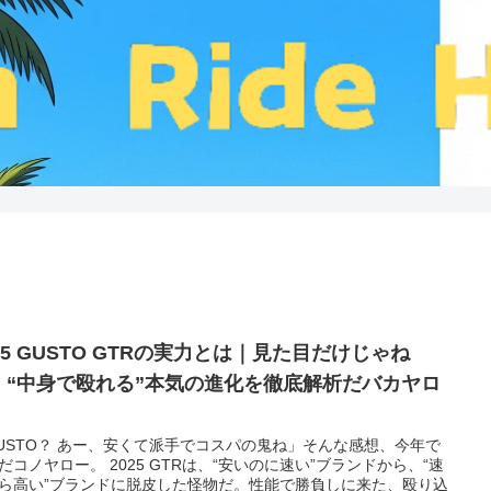
25 GUSTO GTRの実力とは｜見た目だけじゃね
、“中身で殴れる”本気の進化を徹底解析だバカヤロ
！
USTO？ あー、安くて派手でコスパの鬼ね」そんな感想、今年で
だコノヤロー。 2025 GTRは、“安いのに速い”ブランドから、“速
ら高い”ブランドに脱皮した怪物だ。性能で勝負しに来た、殴り込